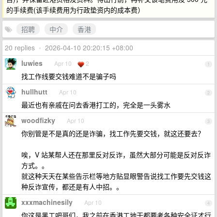
的手续费(该手续费用为行政垫资内的成本费）
招聘
中介
香港
20 replies
•
2026-04-10 20:20:15 +08:00
luwies
Apr 10
2
1
找工作线要交钱难道不是骗子吗
hullhutt
Apr 10
2
最近也有亲戚在问去香港打工的，完全是一头雾水
woodfizky
Apr 10
3
你别管是不是真的还是诈骗，找工作先要交钱，就这还要去？
唉，V 站某帮人还在那里反对反诈，虽然大部分可能是反对反诈
方式。。
就这种天天在某些告示栏等地方贴显眼警告说找工作要先交钱这
种反诈宣传，都还是有人中招。。
xxxmachinesily
Apr 10
4
你这是黑工吧哥们，我之前在香港工地干都要考各种安全证才行