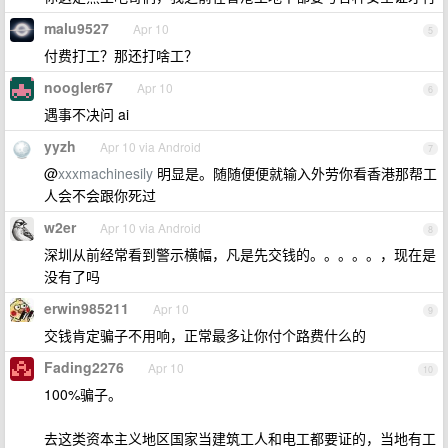
malu9527
Apr 10
5
付费打工？那还打啥工？
noogler67
Apr 10
6
遇事不决问 ai
yyzh
Apr 10 via Android
7
@
xxxmachinesily
明显是。随随便便就输入外劳你看香港那帮工
人会不会跟你死过
w2er
Apr 10 via Android
8
深圳从前经常看到警示横幅，凡是先交钱的。。。。。，现在是
没有了吗
erwin985211
Apr 10
9
交钱肯定骗子不用响，正常最多让你付个路费什么的
Fading2276
Apr 10
10
100%骗子。
去这类资本主义地区国家当建筑工人和电工都要证的，当地有工