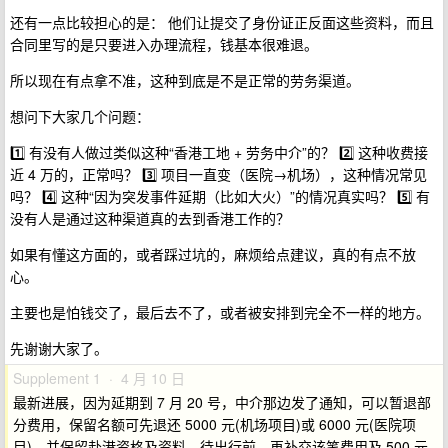
还有一点比较担心的是： 他们让提交了身份证正反面这些资料，而且
合同里写的是只要进入办理流程，钱基本很难退。
所以现在有点拿不准，这种到底是不是正常的劳务渠道。
想问下大家几个问题：
1️⃣ 有没有人做过类似这种“香港工地 + 劳务中介”的？ 2️⃣ 这种收费接
近 4 万的，正常吗？ 3️⃣ 项目一直变（医院→机场），这种情况常见
吗？ 4️⃣ 这种“因为突发事件延期（比如大火）”的情况真实吗？ 5️⃣ 有
没有人是通过这种渠道真的去到香港工作的？
如果有懂这方面的，或者踩过坑的，麻烦给点建议，真的有点不放
心。
主要也是怕钱交了，最后去不了，或者被安排到完全不一样的地方。
先谢谢大家了。
Supplement 1 · 4 月 10 日
最新进展，因为延期到 7 月 20 号，中介那边发了通知，可以暂退部
分费用，保留名额可先退还 5000 元(机场项目)或 6000 元(医院项
目)，并保留赴港资格及资料。待出行前，再补交该笔费用及 500 元