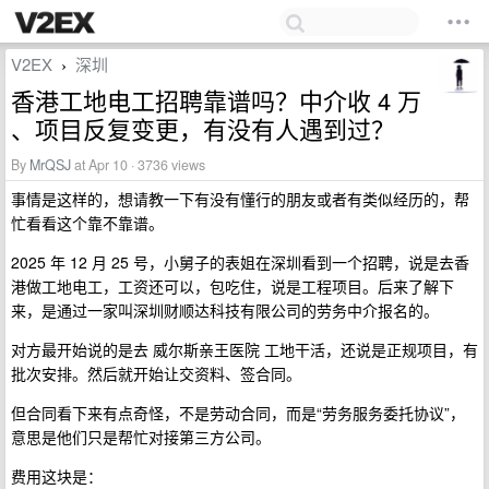
V2EX
深圳
›
香港工地电工招聘靠谱吗？中介收 4 万
、项目反复变更，有没有人遇到过？
By
MrQSJ
at Apr 10 · 3736 views
事情是这样的，想请教一下有没有懂行的朋友或者有类似经历的，帮
忙看看这个靠不靠谱。
2025 年 12 月 25 号，小舅子的表姐在深圳看到一个招聘，说是去香
港做工地电工，工资还可以，包吃住，说是工程项目。后来了解下
来，是通过一家叫深圳财顺达科技有限公司的劳务中介报名的。
对方最开始说的是去 威尔斯亲王医院 工地干活，还说是正规项目，有
批次安排。然后就开始让交资料、签合同。
但合同看下来有点奇怪，不是劳动合同，而是“劳务服务委托协议”，
意思是他们只是帮忙对接第三方公司。
费用这块是：