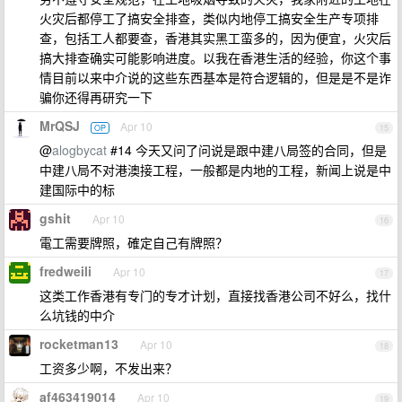
火灾后都停工了搞安全排查，类似内地停工搞安全生产专项排
查，包括工人都要查，香港其实黑工蛮多的，因为便宜，火灾后
搞大排查确实可能影响进度。以我在香港生活的经验，你这个事
情目前以来中介说的这些东西基本是符合逻辑的，但是是不是诈
骗你还得再研究一下
MrQSJ
Apr 10
OP
15
@
alogbycat
#14 今天又问了问说是跟中建八局签的合同，但是
中建八局不对港澳接工程，一般都是内地的工程，新闻上说是中
建国际中的标
gshit
Apr 10
16
電工需要牌照，確定自己有牌照？
fredweili
Apr 10
17
这类工作香港有专门的专才计划，直接找香港公司不好么，找什
么坑钱的中介
rocketman13
Apr 10
18
工资多少啊，不发出来？
af463419014
Apr 10
19