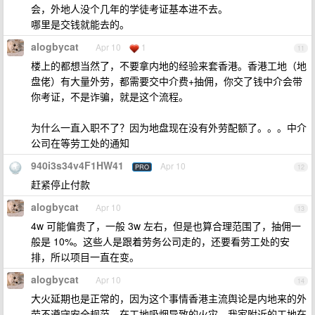
会，外地人没个几年的学徒考证基本进不去。
哪里是交钱就能去的。
alogbycat
Apr 10
1
11
楼上的都想当然了，不要拿内地的经验来套香港。香港工地（地
盘佬）有大量外劳，都需要交中介费+抽佣，你交了钱中介会带
你考证，不是诈骗，就是这个流程。
为什么一直入职不了？因为地盘现在没有外劳配额了。。。中介
公司在等劳工处的通知
940i3s34v4F1HW41
Apr 10
PRO
12
赶紧停止付款
alogbycat
Apr 10
13
4w 可能偏贵了，一般 3w 左右，但是也算合理范围了，抽佣一
般是 10%。这些人是跟着劳务公司走的，还要看劳工处的安
排，所以项目一直在变。
alogbycat
Apr 10
14
大火延期也是正常的，因为这个事情香港主流舆论是内地来的外
劳不遵守安全规范，在工地吸烟导致的火灾，我家附近的工地在