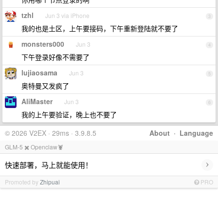
tzhl
Jun 3 via iPhone
3
我的也是土区，上午要接码，下午重新登陆就不要了
monsters000
Jun 3
4
下午登录好像不需要了
lujiaosama
Jun 3
5
奥特曼又发疯了
AliMaster
Jun 3
6
我的上午要验证，晚上也不要了
© 2026 V2EX · 29ms · 3.9.8.5
About
·
Language
GLM-5 ✖️ Openclaw🦞
›
快速部署，马上就能使用！
Promoted by
Zhipuai
PRO