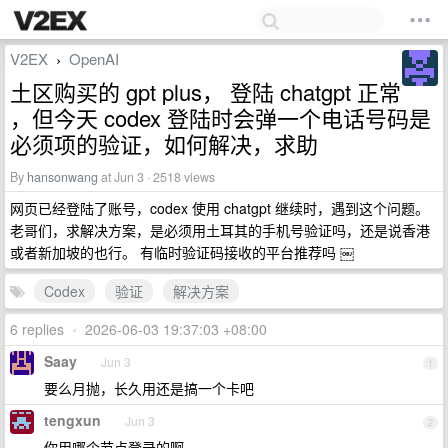
V2EX
OpenAI
›
土区购买的 gpt plus， 登陆 chatgpt 正常
，但今天 codex 登陆时会弹一个电话号码是
必须项的验证，如何解决，求助
By
hansonwang
at Jun 3 · 2518 views
网页已经登陆了账号，codex 使用 chatgpt 继续时，遇到这个问题。
老哥们，求解决方案，是必须用土耳其的手机号验证吗，还是说香港
或者新加坡的也行。 有临时验证码接收的平台推荐吗 ￼
Codex
验证
解决方案
6 replies
•
2026-06-03 19:37:03 +08:00
Saay
Jun 3
1
要么月抛，长久用还是搞一个卡吧
tengxun
Jun 3
2
你用哪个节点登录的啊