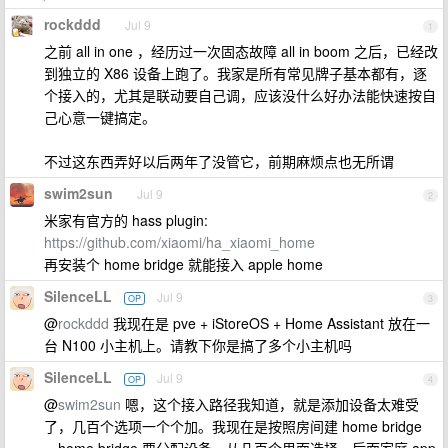
rockddd
Jul 9
1
之前 all in one ，经历过一次固态故障 all in boom 之后，已经改
到独立的 X86 设备上跑了。我家是所有常见牌子基本都有，逐
个接入的，尤其是联动要自己调，应该没什么好办法能快速按自
己心意一键搞定。
不过这东西弄好以后两年了没管它，前期麻烦点也无所谓
swim2sun
Jul 9
2
米家有官方的 hass plugin:
https://github.com/xiaomi/ha_xiaomi_home
再安装个 home bridge 就能接入 apple home
SilenceLL
Jul 9
OP
3
@
rockddd
我现在是 pve + iStoreOS + Home Assistant 放在一
台 N100 小主机上。请教下你是搞了多个小主机吗
SilenceLL
Jul 9
OP
4
@
swim2sun
嗯，这个接入路径我知道，就是添加设备太难受
了，几百个选项一个个加。我现在是按照房间建 home bridge