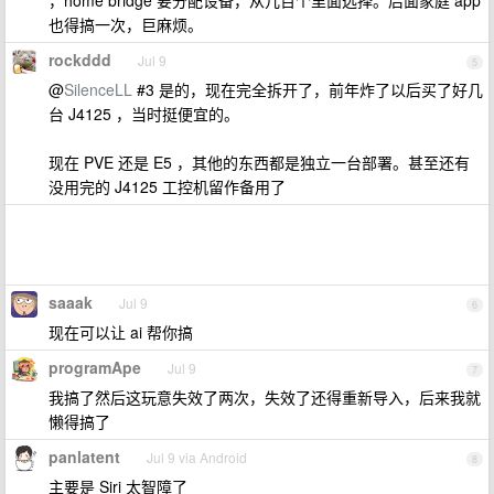
，home bridge 要分配设备，从几百个里面选择。后面家庭 app
也得搞一次，巨麻烦。
rockddd
Jul 9
5
@
SilenceLL
#3 是的，现在完全拆开了，前年炸了以后买了好几
台 J4125 ，当时挺便宜的。
现在 PVE 还是 E5 ，其他的东西都是独立一台部署。甚至还有
没用完的 J4125 工控机留作备用了
saaak
Jul 9
6
现在可以让 ai 帮你搞
programApe
Jul 9
7
我搞了然后这玩意失效了两次，失效了还得重新导入，后来我就
懒得搞了
panlatent
Jul 9 via Android
8
主要是 Siri 太智障了