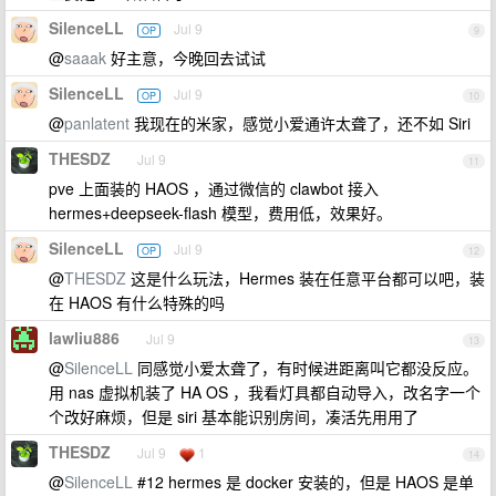
SilenceLL
Jul 9
OP
9
@
saaak
好主意，今晚回去试试
SilenceLL
Jul 9
OP
10
@
panlatent
我现在的米家，感觉小爱通许太聋了，还不如 Siri
THESDZ
Jul 9
11
pve 上面装的 HAOS ，通过微信的 clawbot 接入
hermes+deepseek-flash 模型，费用低，效果好。
SilenceLL
Jul 9
OP
12
@
THESDZ
这是什么玩法，Hermes 装在任意平台都可以吧，装
在 HAOS 有什么特殊的吗
lawliu886
Jul 9
13
@
SilenceLL
同感觉小爱太聋了，有时候进距离叫它都没反应。
用 nas 虚拟机装了 HA OS ，我看灯具都自动导入，改名字一个
个改好麻烦，但是 siri 基本能识别房间，凑活先用用了
THESDZ
Jul 9
1
14
@
SilenceLL
#12 hermes 是 docker 安装的，但是 HAOS 是单