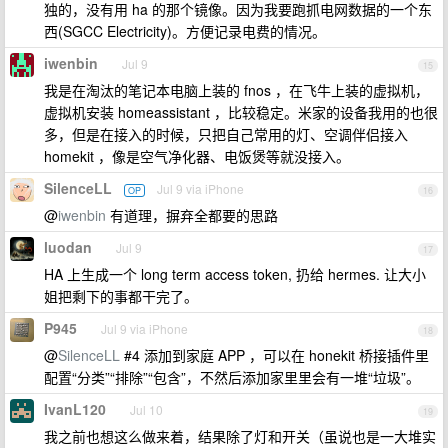
独的，没有用 ha 的那个镜像。因为我要跑抓电网数据的一个东
西(SGCC Electricity)。方便记录电费的情况。
iwenbin
Jul 9
15
我是在淘汰的笔记本电脑上装的 fnos ，在飞牛上装的虚拟机，
虚拟机安装 homeassistant ，比较稳定。米家的设备我用的也很
多，但是在接入的时候，只把自己常用的灯、空调伴侣接入
homekit ，像是空气净化器、电饭煲等就没接入。
SilenceLL
Jul 9 via iPhone
OP
16
@
iwenbin
有道理，摒弃全都要的思路
luodan
Jul 9
17
HA 上生成一个 long term access token, 扔给 hermes. 让大小
姐把剩下的事都干完了。
P945
Jul 9 via iPhone
18
@
SilenceLL
#4 添加到家庭 APP ，可以在 honekit 桥接插件里
配置“分类”“排除”“包含”，不然后添加家里里会有一堆“垃圾”。
IvanL120
Jul 10
19
我之前也想这么做来着，结果除了灯和开关（虽说也是一大堆实