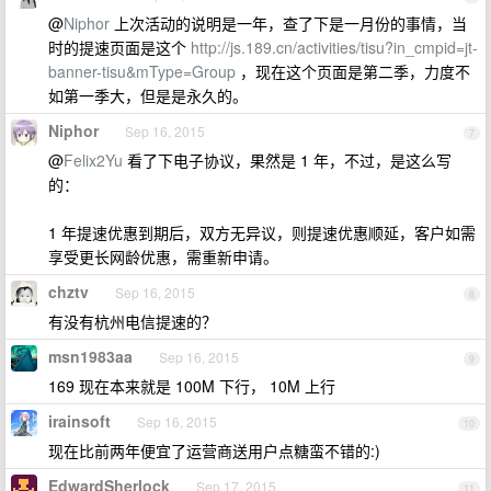
@
Niphor
上次活动的说明是一年，查了下是一月份的事情，当
时的提速页面是这个
http://js.189.cn/activities/tisu?in_cmpid=jt-
banner-tisu&mType=Group
，现在这个页面是第二季，力度不
如第一季大，但是是永久的。
Niphor
Sep 16, 2015
7
@
Felix2Yu
看了下电子协议，果然是 1 年，不过，是这么写
的：
1 年提速优惠到期后，双方无异议，则提速优惠顺延，客户如需
享受更长网龄优惠，需重新申请。
chztv
Sep 16, 2015
8
有没有杭州电信提速的？
msn1983aa
Sep 16, 2015
9
169 现在本来就是 100M 下行， 10M 上行
irainsoft
Sep 16, 2015
10
现在比前两年便宜了运营商送用户点糖蛮不错的:)
EdwardSherlock
Sep 17, 2015
11