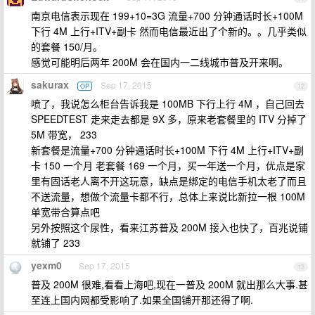
南京电信表示现在 199+10=3G 流量+700 分钟通话时长+100M
下行 4M 上行+ITV+副卡 然而电信最近出了个新的。。几乎类似
的套餐 150/月。
感觉可能明后两年 200M 会在国内一二线城市普及开来啊。
sakurax
Sep 17, 2015
OP
12
喷了，我说怎么柜台告诉我是 100MB 下行上行 4M ，自己回去
SPEEDTEST 走来走去都是 9X 多，原来老套餐里的 ITV 分掉了
5M 带宽， 233
新套餐是流量+700 分钟通话时长+100M 下行 4M 上行+ITV+副
卡 150 一个月 老套餐 169 一个月，买一年送一个月，优点是家
里有固话老人离不开这玩意，缺点是绑定的电信手机太老了而且
不送流量，想做个流量卡都不行，总体上来说比新拉一根 100M
单宽带合算点吧
另外按照这个尿性，看来江苏普及 200M 接入也快了，百兆说铺
就铺了 233
yexm0
Sep 17, 2015
13
普及 200M 很难,看看上海吧,现在一普及 200M 就出那么大事.甚
至连上国内网都受影响了.如果全国铺开那还得了啊.