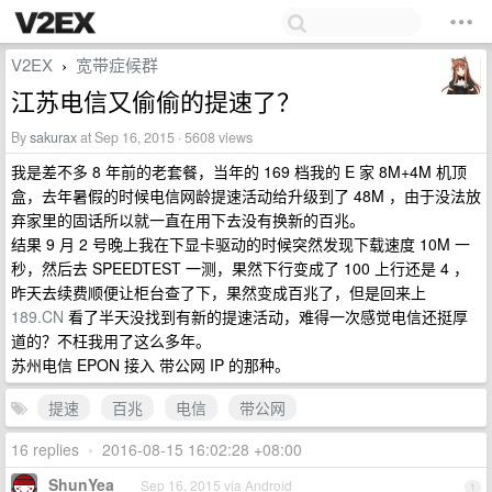
V2EX
宽带症候群
›
江苏电信又偷偷的提速了？
By
sakurax
at Sep 16, 2015 · 5608 views
我是差不多 8 年前的老套餐，当年的 169 档我的 E 家 8M+4M 机顶
盒，去年暑假的时候电信网龄提速活动给升级到了 48M ，由于没法放
弃家里的固话所以就一直在用下去没有换新的百兆。
结果 9 月 2 号晚上我在下显卡驱动的时候突然发现下载速度 10M 一
秒，然后去 SPEEDTEST 一测，果然下行变成了 100 上行还是 4 ，
昨天去续费顺便让柜台查了下，果然变成百兆了，但是回来上
189.CN
看了半天没找到有新的提速活动，难得一次感觉电信还挺厚
道的？不枉我用了这么多年。
苏州电信 EPON 接入 带公网 IP 的那种。
提速
百兆
电信
带公网
16 replies
•
2016-08-15 16:02:28 +08:00
ShunYea
Sep 16, 2015 via Android
1