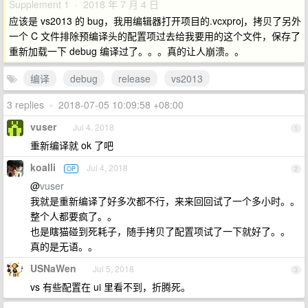
Supplement 1 · 2018 年 7 月 4 日
应该是 vs2013 的 bug，我用编辑器打开项目的.vcxproj，拷贝了另外
一个 C 文件排除预编译头的配置项过去给我要用的这个文件，保存了
重新加载一下 debug 编译过了。。。真的让人崩溃。。
编译
debug
release
vs2013
3 replies
•
2018-07-05 10:09:58 +08:00
vuser
Jul 4, 2018
1
重新编译就 ok 了吧
koalli
Jul 4, 2018
OP
2
@
vuser
我就是重新编译了好多次都不行，来来回回试了一个多小时。。
整个人都要疯了。。
也是瞎猫碰到死耗子，随手拷贝了配置项试了一下就好了。。
真的是无语。。
USNaWen
Jul 5, 2018
3
vs 有些配置在 ui 里看不到，折腾死。