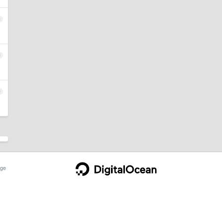
8
9
0
ge