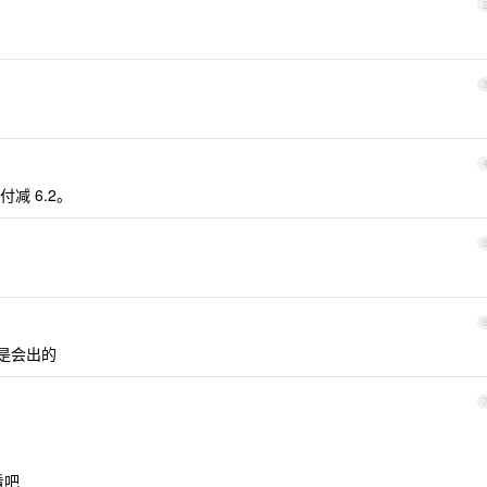
减 6.2。
都是会出的
看吧