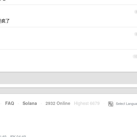
是疯了
1
·
FAQ
·
Solana
·
2932 Online
Highest 6679
·
Select Langua
1:49
·
JFK 04:49