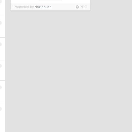
2
Promoted by
daxiaolian
PRO
3
4
5
6
7