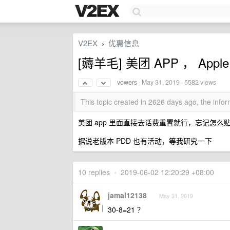
V2EX
优惠信息
›
[薅羊毛] 美团 APP ， Apple
vowers
·
May 31, 2019
· 5582 views
This topic created in 2626 days ago, the inf
美团 app 里面直接去话费重置就行，忘记怎么贴
据说老版本 PDD 也有活动，等我研究一下
10 replies
•
2019-06-02 12:20:29 +08:00
jamal12138
May 31, 2019
30-8=21 ？