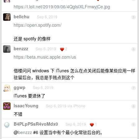
https://i.loli.net/2019/09/06/4QglsIXLFmwyjCe.jpg
bellchu
Sep 6, 2019
5
https://open.spotify.com/
还是 spotify 的像样
benzzz
Sep 6, 2019
2
6
https://beta.music.apple.com/us
借楼问问 windows 下 iTunes 怎么在点关闭后能像某些应用一样
驻留后台，我总是手贱点到这个
ggwp
Sep 6, 2019
7
iTunes 要退休了
IsaacYoung
Sep 6, 2019 via iPhone
8
不错
B4PLpPSsR4voMdx0
Sep 6, 2019
1
9
@
benzzz
#6 设置当中有个最小化常驻后台的。