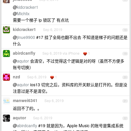
@
kidcracker1
@
Michlix
需要一个梯子 ip 锁区了 有点坑
kidcracker1
Sep 6, 2019
18
@
jinue9900
#17 挂了全局也翻不出去 不知道是梯子的问题还是
什么
abirdcanfly
Sep 6, 2019 via iPhone
1
19
@
aqutor
会清空，不过觉得这个逻辑是对的呀（虽然不方便多
账号切换）
nzd
Sep 6, 2019
1
20
@
aqutor
ios13 切完之后，资料库的开关默认是打开的。但是没
注意过是不是清空。
manwei6341
Sep 6, 2019
21
返回不了的。。
aqutor
Sep 6, 2019
22
@
abirdcanfly
#19 就是因为，Apple Music 的账号是集成系统