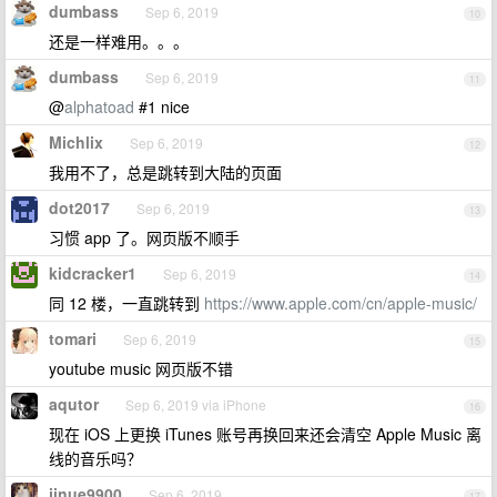
dumbass
Sep 6, 2019
10
还是一样难用。。。
dumbass
Sep 6, 2019
11
@
alphatoad
#1 nice
Michlix
Sep 6, 2019
12
我用不了，总是跳转到大陆的页面
dot2017
Sep 6, 2019
13
习惯 app 了。网页版不顺手
kidcracker1
Sep 6, 2019
14
同 12 楼，一直跳转到
https://www.apple.com/cn/apple-music/
tomari
Sep 6, 2019
15
youtube music 网页版不错
aqutor
Sep 6, 2019 via iPhone
16
现在 iOS 上更换 iTunes 账号再换回来还会清空 Apple Music 离
线的音乐吗？
jinue9900
Sep 6, 2019
17