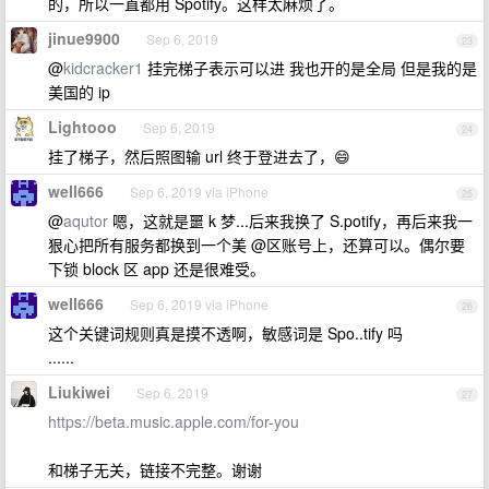
的，所以一直都用 Spotify。这样太麻烦了。
jinue9900
Sep 6, 2019
23
@
kidcracker1
挂完梯子表示可以进 我也开的是全局 但是我的是
美国的 ip
Lightooo
Sep 6, 2019
24
挂了梯子，然后照图输 url 终于登进去了，😄
well666
Sep 6, 2019 via iPhone
25
@
aqutor
嗯，这就是噩 k 梦...后来我换了 S.potify，再后来我一
狠心把所有服务都换到一个美 @区账号上，还算可以。偶尔要
下锁 block 区 app 还是很难受。
well666
Sep 6, 2019 via iPhone
26
这个关键词规则真是摸不透啊，敏感词是 Spo..tify 吗
......
Liukiwei
Sep 6, 2019
27
https://beta.music.apple.com/for-you
和梯子无关，链接不完整。谢谢