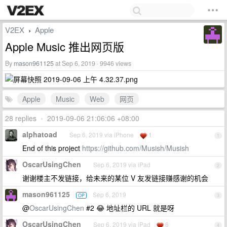
V2EX
Apple
›
Apple Music 推出网页版
By
mason961125
at Sep 6, 2019 · 9946 views
Apple
Music
Web
网页
28 replies
•
2019-09-06 21:06:06 +08:00
alphatoad
Sep 6, 2019 via iPhone
1
1
End of this project
https://github.com/Musish/Musish
OscarUsingChen
Sep 6, 2019 via iPad
2
谢谢楼主不发链接，给未来的某位 V 友发链接赚感谢的机会
mason961125
Sep 6, 2019
OP
3
@
OscarUsingChen
#2 😂 地址栏的 URL 就是呀
OscarUsingChen
Sep 6, 2019 via iPad
6
4