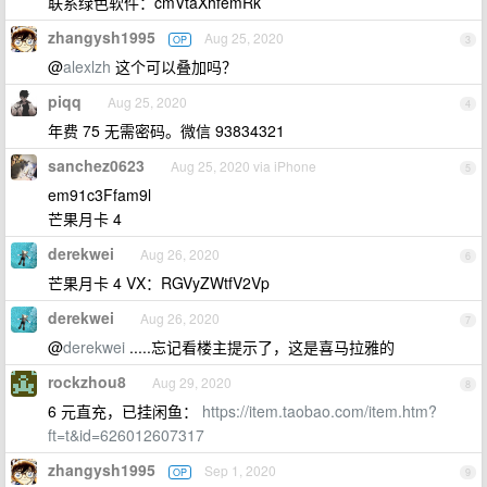
联系绿色软件：cmVtaXhfemRk
zhangysh1995
Aug 25, 2020
OP
3
@
alexlzh
这个可以叠加吗？
piqq
Aug 25, 2020
4
年费 75 无需密码。微信 93834321
sanchez0623
Aug 25, 2020 via iPhone
5
em91c3Ffam9l
芒果月卡 4
derekwei
Aug 26, 2020
6
芒果月卡 4 VX：RGVyZWtfV2Vp
derekwei
Aug 26, 2020
7
@
derekwei
.....忘记看楼主提示了，这是喜马拉雅的
rockzhou8
Aug 29, 2020
8
6 元直充，已挂闲鱼：
https://item.taobao.com/item.htm?
ft=t&id=626012607317
zhangysh1995
Sep 1, 2020
OP
9