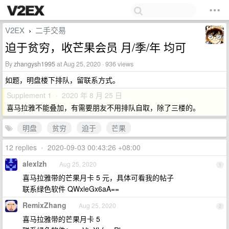
V2EX
二手交易
›
迫于贫穷，收芒果会员 月/季/年 均可
By
zhangysh1995
at Aug 25, 2020 · 936 views
如题，明盘楼下排队，留联系方式。
Supplement 1 · 2020 年 8 月 25 日
喜马拉雅不能叠加，有需要朋友不用排队自取，除了三楼的。
明盘
贫穷
迫于
芒果
12 replies
•
2020-09-03 00:43:26 +08:00
alexlzh
Aug 25, 2020
1
喜马拉雅带的芒果月卡 5 元，具体可看我的帖子
联系绿色软件 QWxleGx6aA==
RemixZhang
Aug 25, 2020
2
喜马拉雅带的芒果月卡 5