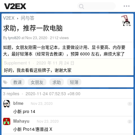
V2EX
问与答
›
求助，推荐一款电脑
By
tyro820
at Nov 23, 2020 · 2112 views
如题，女朋友刚需一台笔记本，主要做设计用、显卡要高、内存要
大，最好轻薄本（经常背去教课），预算 6000 左右，麻烦大家了
Supplement 1 · 2020 年 11 月 24 日
好的，我去看看这些牌子，谢谢大家
教课
女朋友
求助
轻薄
3 replies
•
2020-11-24 07:52:53 +08:00
bfme
Nov 23, 2020
1
小新 pro 14
Mahayu
Nov 23, 2020
2
小新 Pro14/惠普战 X