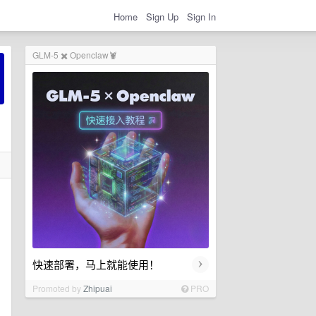
Home
Sign Up
Sign In
GLM-5 ✖️ Openclaw🦞
›
快速部署，马上就能使用！
Promoted by
Zhipuai
PRO