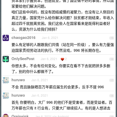
资本家们手握资本，创造就业，做了国企做不好的事情，所以国
家要给他们解决问题。
咱们这些中间的，既没有团结威慑的凝聚力，也没有让人侧目的
真正力量，国家凭什么给你解决问题？扶贫都才刚结束，年收入
超过四千就脱离贫困。我们这些人在国家看来是既得利益者好
么，资源为什么给我们倾斜？
chaogao2016
Jan 6, 2021
15
要么有足够的人跟跟我们共情（站在同一阶级），要么有力量强
迫国家贯彻劳动法的执行。不然没戏，996 将长期存在。
OnlySeePost
Jan 6, 2021
2
16
你想太多，不会有任何变化。你要实在看不下去就把拼多多删
了，别的你什么都做不了。
huruwo
Jan 6, 2021
17
不会 而且脉脉晒百万年薪应届生的会更多，反手不提 996
huruwo
Jan 6, 2021
18
首先 你要明白，大厂 996 的他们不是受害者，而是受益者。百
万年薪也只有 it 行业有，只要大厂继续招人。有的是人想进去
Orainsink
Jan 6, 2021 via Android
19