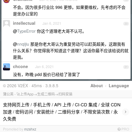
不会。因为很多行业比 996 更惨。如果要维权，先考虑的不会
是坐办公室的
intellectual
Jan 6, 2021
20
@
TypeError
你这个道理老大哥不认可。
@
nnqijiu
那是你老大哥认为重复劳动可以赶英超美，这跟我有
什么关系？你觉得我不知道这个道理？这话你最不应该给说的就
是我。
chcone
Jan 6, 2021
21
没有，昨晚 pdd 股价已经给了答案了
© 2026 V2EX · 45ms · 3.9.8.5
About
·
Language
蒲公英 - 🚀上传App→生成二维码→扫码安装
支持网页上传 / 手机上传 / API 上传 / CI-CD 集成 / 全球 CDN
›
加速 / 密码访问 / 安装统计 / 二维码分享 / 不限安装次数 / 永
久免费
Promoted by
mzshxz
PRO