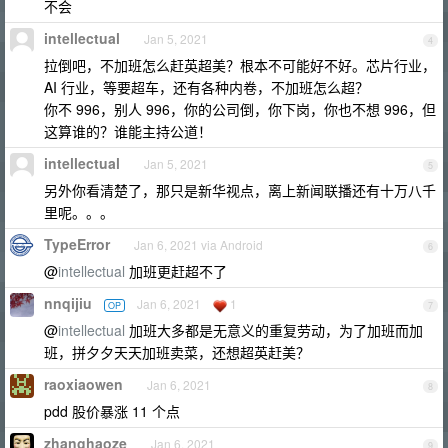
不会
intellectual
Jan 5, 2021
4
拉倒吧，不加班怎么赶英超美？根本不可能好不好。芯片行业，
AI 行业，等要超车，还有各种内卷，不加班怎么超？
你不 996，别人 996，你的公司倒，你下岗，你也不想 996，但
这算谁的？谁能主持公道！
intellectual
Jan 5, 2021
5
另外你看清楚了，那只是新华视点，离上新闻联播还有十万八千
里呢。。。
TypeError
Jan 6, 2021 via Android
6
@
intellectual
加班更赶超不了
nnqijiu
Jan 6, 2021
1
OP
7
@
intellectual
加班大多都是无意义的重复劳动，为了加班而加
班，拼夕夕天天加班卖菜，还想超英赶美？
raoxiaowen
Jan 6, 2021
8
pdd 股价暴涨 11 个点
zhanghaoze
Jan 6, 2021
9