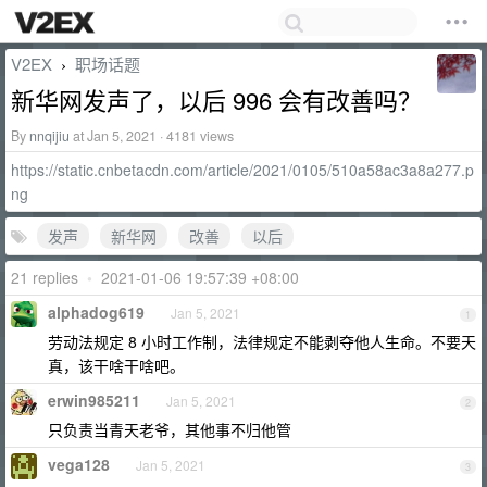
V2EX
职场话题
›
新华网发声了，以后 996 会有改善吗？
By
nnqijiu
at Jan 5, 2021 · 4181 views
https://static.cnbetacdn.com/article/2021/0105/510a58ac3a8a277.p
ng
发声
新华网
改善
以后
21 replies
•
2021-01-06 19:57:39 +08:00
alphadog619
Jan 5, 2021
1
劳动法规定 8 小时工作制，法律规定不能剥夺他人生命。不要天
真，该干啥干啥吧。
erwin985211
Jan 5, 2021
2
只负责当青天老爷，其他事不归他管
vega128
Jan 5, 2021
3