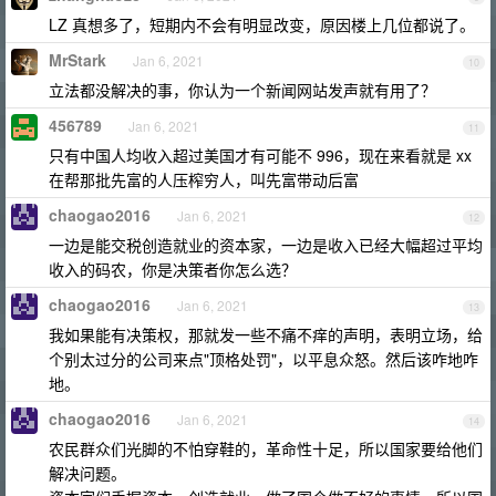
LZ 真想多了，短期内不会有明显改变，原因楼上几位都说了。
MrStark
Jan 6, 2021
10
立法都没解决的事，你认为一个新闻网站发声就有用了？
456789
Jan 6, 2021
11
只有中国人均收入超过美国才有可能不 996，现在来看就是 xx
在帮那批先富的人压榨穷人，叫先富带动后富
chaogao2016
Jan 6, 2021
12
一边是能交税创造就业的资本家，一边是收入已经大幅超过平均
收入的码农，你是决策者你怎么选？
chaogao2016
Jan 6, 2021
13
我如果能有决策权，那就发一些不痛不痒的声明，表明立场，给
个别太过分的公司来点"顶格处罚"，以平息众怒。然后该咋地咋
地。
chaogao2016
Jan 6, 2021
14
农民群众们光脚的不怕穿鞋的，革命性十足，所以国家要给他们
解决问题。