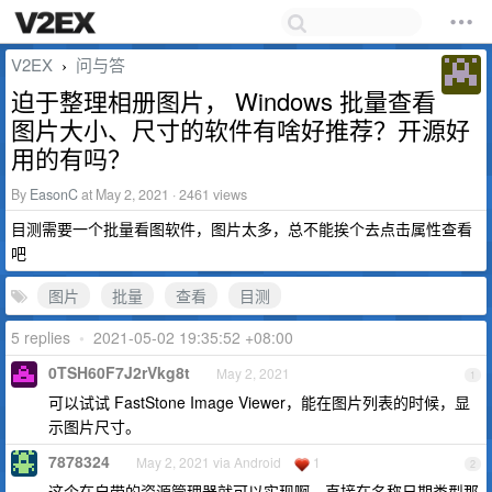
V2EX
问与答
›
迫于整理相册图片， Windows 批量查看
图片大小、尺寸的软件有啥好推荐？开源好
用的有吗？
By
EasonC
at May 2, 2021 · 2461 views
目测需要一个批量看图软件，图片太多，总不能挨个去点击属性查看
吧
图片
批量
查看
目测
5 replies
•
2021-05-02 19:35:52 +08:00
0TSH60F7J2rVkg8t
May 2, 2021
1
可以试试 FastStone Image Viewer，能在图片列表的时候，显
示图片尺寸。
7878324
May 2, 2021 via Android
1
2
这个在自带的资源管理器就可以实现啊，直接在名称日期类型那