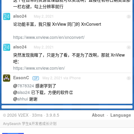
一栏右键，勾上分辨率就行
also24
May 2, 2021
3
论功能丰富，我只服 XnView 同门的 XnConvert
https://www.xnview.com/en/xnconvert/
also24
May 2, 2021
4
突然发现我瞎了，只是为了看，不是为了改啊，那就 XnView
吧：
https://www.xnview.com/en/
EasonC
May 2, 2021 via iPhone
OP
5
@
7878324
感谢学到了
@
also24
已下载，方便的软件👏
@
ahhui
谢谢
© 2026 V2EX · 33ms · 3.9.8.5
About
·
Language
AnySearch 学生&开发者成长计划