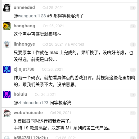
unneeded
Oct 25, 2021
11
@
wanguorui123
#8 那得等极客湾了
hanghang
Oct 25, 2021
12
这个丐中丐感觉就很强～
linhongye
Oct 26, 2021 via Android
13
只要原本工作就在 mac 上完成的，果断换了，没啥好考虑，也
没得选，前提是口袋…
xjlnjut730
Oct 26, 2021
14
作为一个码农，就想看具体点的游戏测评。剪视频这些花里胡哨
的，跟我们关系不大，没啥意思。
holulu
Oct 26, 2021
15
@
zhaidoudou123
同等极客湾
wobuhuicode
Oct 26, 2021
16
8 模拟器同时运行把我看呆了。
手持 19 款最高配，决定等 M1 系列的第三代产品。
jr55475f112iz2tu
Oct 26, 2021
17