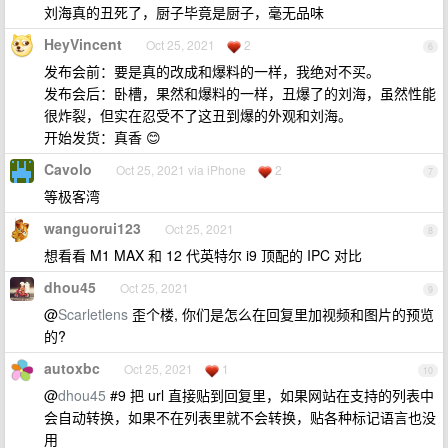
刘海真的丑死了，厨子毕竟是厨子，毫无品味
HeyVincent
Oct 25, 2021
2
6
发布会前：要是真的改成和爆料的一样，我绝对不买。
发布会后：卧槽，果然和爆料的一样，丑爆了的刘海，虽然性能
很炸裂，但实在忍受不了这丑到爆的外观和刘海。
开始发货：真香 😊
Cavolo
Oct 25, 2021 via iPhone
2
7
等极客湾
wanguorui123
Oct 25, 2021
8
想看看 M1 MAX 和 12 代英特尔 i9 顶配的 IPC 对比
dhou45
Oct 25, 2021
9
@
Scarletlens
歪个楼, 你们是怎么在回复里加视频和图片的预览
的?
autoxbc
Oct 25, 2021
1
10
@
dhou45
#9 把 url 直接贴到回复里，如果网站在支持的列表中
会自动转换，如果不在列表里就不会转换，贴各种标记语言也没
用