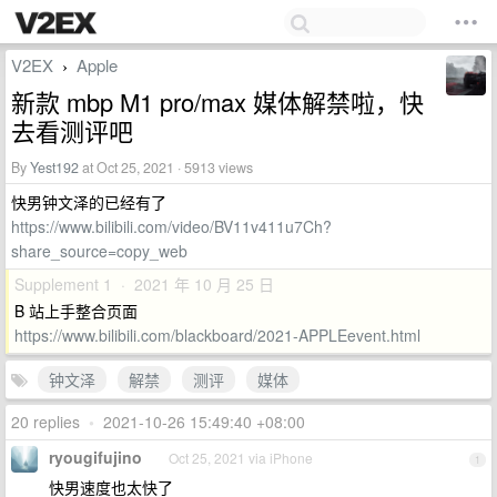
V2EX
Apple
›
新款 mbp M1 pro/max 媒体解禁啦，快
去看测评吧
By
Yest192
at Oct 25, 2021 · 5913 views
快男钟文泽的已经有了
https://www.bilibili.com/video/BV11v411u7Ch?
share_source=copy_web
Supplement 1 · 2021 年 10 月 25 日
B 站上手整合页面
https://www.bilibili.com/blackboard/2021-APPLEevent.html
钟文泽
解禁
测评
媒体
20 replies
•
2021-10-26 15:49:40 +08:00
ryougifujino
Oct 25, 2021 via iPhone
1
快男速度也太快了