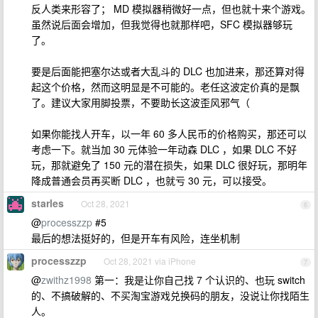
反人类来形容了； MD 模拟器稍微好一点，但也就十来个游戏。
虽然说后面会增加，但我觉得也就那样吧，SFC 模拟器够玩
了。
要是后面能把塞尔达或者大乱斗的 DLC 也加进来，那还算对得
起这个价格，然而这明显是不可能的。老任这波定价真的是飘
了。建议大家用脚投票，不要助长这波歪风邪气（
如果你能找人开车，以一年 60 多人民币的价格购买，那还可以
考虑一下。就当加 30 元体验一年动森 DLC ，如果 DLC 不好
玩，那就避免了 150 元的潜在损失，如果 DLC 很好玩，那明年
降成普通会员再买断 DLC ，也就亏 30 元，可以接受。
starles
Oct 28, 2021
6
@
processzzp
#5
最后的想法挺好的，但是开车有风险，连坐机制
processzzp
Oct 28, 2021 via iPhone
7
@
zwithz1998
第一：我是让你自己找 7 个认识的、也玩 switch
的、不搞破解的、不买淘宝游戏兑换码的朋友，没说让你找陌生
人。