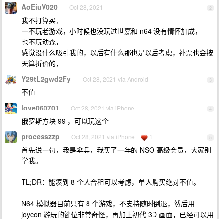
AoEiuV020
Oct 28, 2021
2
我不打算买，
一不玩老游戏，小时候也没玩过世嘉和 n64 没有情怀加成，
也不玩动森，
感觉没什么吸引我的，以后有什么那也是以后考虑，补票也会按
天算折价的，
Y29tL2gwd2Fy
Oct 28, 2021 via Android
3
不值
love060701
Oct 28, 2021 via iPhone
4
俄罗斯方块 99 ，可以玩这个
processzzp
Oct 28, 2021 via iPhone
1
5
首先说一句，我是伞兵，我买了一年的 NSO 高级会员，大家别
学我。
TL;DR：能凑到 8 个人合租可以考虑，单人购买绝对不值。
N64 模拟器目前只有 8 个游戏，不支持随时倒退，然后用
joycon 游玩的键位非常奇怪，再加上初代 3D 画面，已经可以用