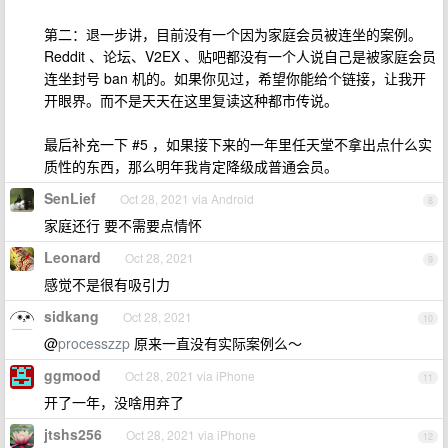
第二：退一步讲，目前没有一个因为家庭会员被连坐的案例。
Reddit 、论坛、V2EX 、贴吧都没有一个人说自己是被家庭会员
连坐封号 ban 机的。如果你见过，希望你能给个链接，让我开
开眼界。而不是天天在这里复读这种都市传说。
最后补充一下 #5 ，如果接下来的一年里任天堂不拿出点什么实
质性的东西，那么明年我肯定降级成普通会员。
SenLief
Oct 28, 2021 via Android
8
家庭还行 要不需要点情怀
Leonard
Oct 28, 2021
9
感觉不是很有吸引力
sidkang
Oct 28, 2021
10
@
processzzp
原来一直没有实际案例么～
ggmood
Oct 28, 2021 via iPhone
11
开了一年，没啥用弃了
jtshs256
Oct 28, 2021 via iPhone
12