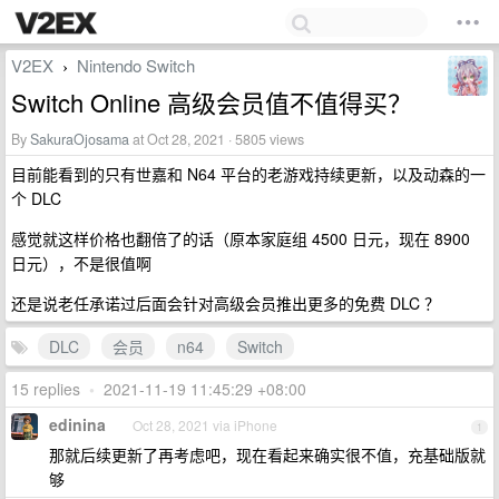
V2EX
Nintendo Switch
›
Switch Online 高级会员值不值得买？
By
SakuraOjosama
at Oct 28, 2021 · 5805 views
目前能看到的只有世嘉和 N64 平台的老游戏持续更新，以及动森的一
个 DLC
感觉就这样价格也翻倍了的话（原本家庭组 4500 日元，现在 8900
日元），不是很值啊
还是说老任承诺过后面会针对高级会员推出更多的免费 DLC ？
DLC
会员
n64
Switch
15 replies
•
2021-11-19 11:45:29 +08:00
edinina
Oct 28, 2021 via iPhone
1
那就后续更新了再考虑吧，现在看起来确实很不值，充基础版就
够