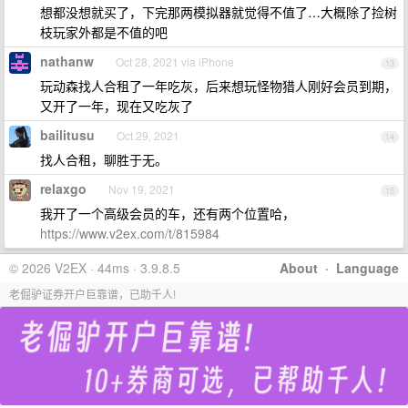
想都没想就买了，下完那两模拟器就觉得不值了…大概除了捡树
枝玩家外都是不值的吧
nathanw
Oct 28, 2021 via iPhone
13
玩动森找人合租了一年吃灰，后来想玩怪物猎人刚好会员到期，
又开了一年，现在又吃灰了
bailitusu
Oct 29, 2021
14
找人合租，聊胜于无。
relaxgo
Nov 19, 2021
15
我开了一个高级会员的车，还有两个位置哈，
https://www.v2ex.com/t/815984
© 2026 V2EX · 44ms · 3.9.8.5
About
·
Language
老倔驴证券开户巨靠谱，已助千人!