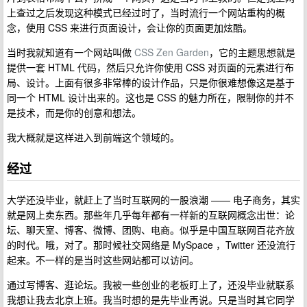
上查过之后发现这种模式已经过时了，当时流行一个网站重构的概
念，使用 CSS 来进行页面设计，会让你的页面更加炫酷。
当时我就知道有一个网站叫做
CSS Zen Garden
，它的主题思想就是
提供一套 HTML 代码，然后只允许你使用 CSS 对页面的元素进行布
局、设计。上面有很多非常棒的设计作品，只是你很难想像这是基于
同一个 HTML 设计出来的。这也是 CSS 的魅力所在，限制你的并不
是技术，而是你的创意和想法。
我大概就是这样进入到前端这个领域的。
经过
大学还没毕业，就赶上了当时互联网的一股浪潮 —— 电子商务，其实
就是网上卖东西。那些年几乎每年都有一样新的互联网概念出世：论
坛、聊天室、博客、微博、团购、电商。似乎是中国互联网百花齐放
的时代。哦，对了。那时候社交网络是 MySpace ，Twitter 还没流行
起来。不一样的是当时这些网站都可以访问。
通过写博客、逛论坛。我被一些创业的老板盯上了，还没毕业就联系
我想让我去北京上班。我当时想的是先毕业再说。只是当时其它同学