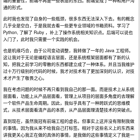
端的重要性，前端不再是一些表层的东西。前端变成了一种和用户沟
通的形式。
此时我也发现了自身的一些瓶颈，很多东西无法深入下去。有的概念
几乎全是空白，于是我就去看一些更专业领域的书箱资料。学习了
Python, 了解了 Ruby ，补上了操作系统相关知识点。后端可以说也
入门了，此时我只需要一个实践的机会。
也是机缘巧合，由于公司变动调整，我转做了一年的 Java 工程师。
这让我对于无论是编程语言层面，还是系统框架层面都有了新的认
知，把我之前学习的零散的东西都建立成了一种体系。并且当我维护
过十万行级别的代码的时候，我才对技术有了更加深刻的认识，对技
术才产生了敬畏之心。
我在考虑问题的时候不再只看到我自己的那一面。而是技术上从系统
层面看，功能上从产品层面看，管理上从项目的层面多角度的去理解
一个软件产品生命周期。因此，我似乎具有了一种跨跃式的思维模
式，从技术层面看清产品的本质，从产品层面理清楚技术的突破点。
直到现在，虽然我冠有前端工程的虚名。但事实上这并没有限制我做
的事情。因为我从来不给我自己打标签。相对于这些名义上的东西来
讲我更关心我正在做的具体的事情，是我做的这些事情定义了我是一