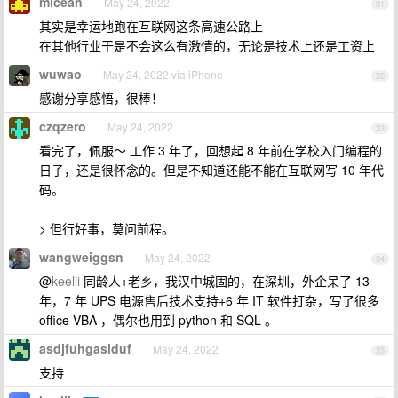
micean
May 24, 2022
31
其实是幸运地跑在互联网这条高速公路上
在其他行业干是不会这么有激情的，无论是技术上还是工资上
wuwao
May 24, 2022 via iPhone
32
感谢分享感悟，很棒！
czqzero
May 24, 2022
33
看完了，佩服～ 工作 3 年了，回想起 8 年前在学校入门编程的
日子，还是很怀念的。但是不知道还能不能在互联网写 10 年代
码。
> 但行好事，莫问前程。
wangweiggsn
May 24, 2022
34
@
keelii
同龄人+老乡，我汉中城固的，在深圳，外企呆了 13
年，7 年 UPS 电源售后技术支持+6 年 IT 软件打杂，写了很多
office VBA ，偶尔也用到 python 和 SQL 。
asdjfuhgasiduf
May 24, 2022
35
支持