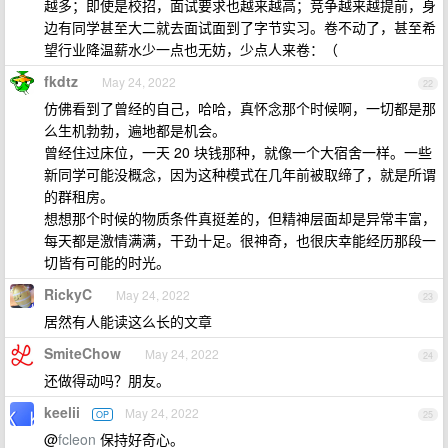
越多；即使是校招，面试要求也越来越高；竞争越来越提前，身
边有同学甚至大二就去面试面到了字节实习。卷不动了，甚至希
望行业降温薪水少一点也无妨，少点人来卷：（
fkdtz
May 24, 2022
22
仿佛看到了曾经的自己，哈哈，真怀念那个时候啊，一切都是那
么生机勃勃，遍地都是机会。
曾经住过床位，一天 20 块钱那种，就像一个大宿舍一样。一些
新同学可能没概念，因为这种模式在几年前被取缔了，就是所谓
的群租房。
想想那个时候的物质条件真挺差的，但精神层面却是异常丰富，
每天都是激情满满，干劲十足。很神奇，也很庆幸能经历那段一
切皆有可能的时光。
RickyC
May 24, 2022
23
居然有人能读这么长的文章
SmiteChow
May 24, 2022
24
还做得动吗？朋友。
keelii
May 24, 2022
OP
25
@
fcleon
保持好奇心。