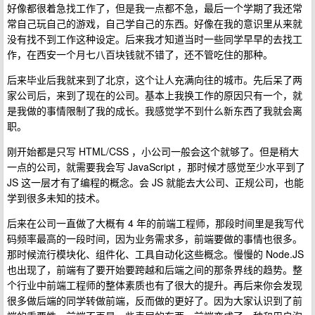
好像都很着急找工作了，但是我一点都不急，最后一个学期了我还常
常自己玩自己的游戏，自己学自己的东西。好像在我的意识里从来就
没有找不到工作这种设定。后来我才知道当时一些同学早早的去找工
作，在西安一个月七八百块钱就不错了，还不管吃住的那种。
后来毕业后我就来到了北京，这个让人充满向往的城市。先后呆了两
家公司后，来到了现在的公司。基本上我换工作的原因只有一个，就
是我做的事情限制了我的成长。我感觉学不到什么新东西了我就会离
职。
刚开始都是只写 HTML/CSS ，小公司一般会这个就够了。但是稍大
一点的公司，就需要我会写 JavaScript ，那时候才感觉至少水平到了
JS 这一层才有了编程的概念。会 JS 就能去大公司、正规公司，也能
学到很多未知的技术。
后来在公司一直做了大概有 4 年的前端工程师，那段时间里是我写代
码频率最高的一段时间，因为业务需求多，前端要做的事情也很多。
那时候流行模块化、组件化、工具自动化这些概念。慢慢的 Node.JS
也出现了，前端有了要开始要跨越和后端之间的那条界线的趋势。整
个行业中前端工程师的整体素质也有了很大的提升。再后来你会发现
很多做后端的同学转做前端，反而做的更好了。因为大家认识到了前