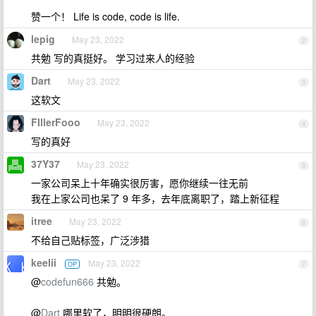
赞一个！ Life is code, code is life.
lepig
May 23, 2022
2
共勉 写的真挺好。 学习过来人的经验
Dart
May 23, 2022
3
这软文
FIllerFooo
May 23, 2022
4
写的真好
37Y37
May 23, 2022
5
一家公司呆上十年确实很厉害，愿你继续一往无前
我在上家公司也呆了 9 年多，去年底离职了，踏上新征程
itree
May 23, 2022
6
不给自己贴标签，广泛涉猎
keelii
May 23, 2022
OP
7
@
codefun666
共勉。
@
Dart
哪里软了，明明很硬朗。