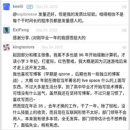
keelii
May 24, 2022
OP
14
@
exploreexe
发量还好，但是我的发质比较软。咱得相信不是
每个干时间长的程序员都是发量感人的。
ExiFeng
May 24, 2022
15
感谢分享, (对刚毕业一年的我感悟挺大的
kingterrors
May 24, 2022
16
起因部分和楼主很像，我差不多也是 96 年开始接触计算机，才
读小学 3 年纪，打星际，红色警戒，我大概是因为沉迷游戏后来
才走上这开发之路。
我也喜欢写博客（早期是 qzone ，后期也有一些独立的博客
战），大概 02 年就在微软当年著名的 live space 什么的上面写
东西，不过大多是生活分享，到了高中毕业才开始写技术博客，
可惜没有什么运气，虽然我还在坚持写博客，不过只是习惯了，
喜欢写而已~
然而现在年近 35 ，去年才换的工作，干了一年，除了轻松，没
什么技能上的收货，而且现在互联网形势不太好，部门领导不会
用人，本来我有很多本领，全无发挥，部门领导估计也不想养我
了，面临失业，稍有焦虑。