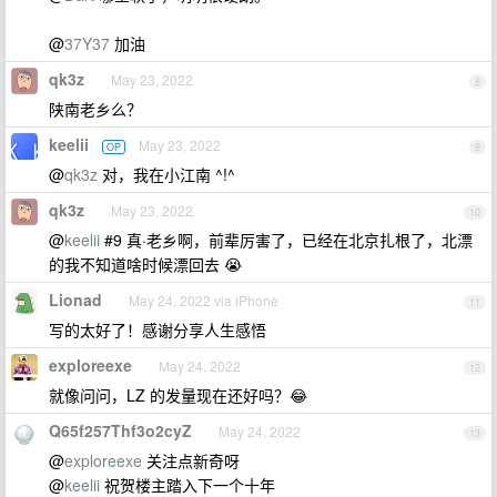
@
37Y37
加油
qk3z
May 23, 2022
8
陕南老乡么？
keelii
May 23, 2022
OP
9
@
qk3z
对，我在小江南 ^!^
qk3z
May 23, 2022
10
@
keelii
#9 真·老乡啊，前辈厉害了，已经在北京扎根了，北漂
的我不知道啥时候漂回去 😭
Lionad
May 24, 2022 via iPhone
11
写的太好了！感谢分享人生感悟
exploreexe
May 24, 2022
12
就像问问，LZ 的发量现在还好吗？😂
Q65f257Thf3o2cyZ
May 24, 2022
13
@
exploreexe
关注点新奇呀
@
keelii
祝贺楼主踏入下一个十年