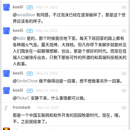
keelii
May 24, 2022
OP
26
@
sora2blue
有同感，不过泡沫已经在逐渐破碎了，那是这个世
界应该有的样子。
keelii
May 24, 2022
OP
27
@
fkdtz
是的，那个时候我住地下室。每天下班回家的路上都有
各种烟火气息。露天烧烤、大排档，但凡你停下来脚步就能听见
人们围坐在一起聊理想聊、创业，那是个很好的时代。而现在低
端人口被排斥出去，只剩下那些可怜的所谓的和高端科技相关的
人和事。
keelii
May 24, 2022
OP
28
@
SmiteChow
做不做得动是一回事，想不想做事另外一回事。
keelii
May 24, 2022
OP
29
@
RickyC
安静下来，什么事情都可以做。
fromdark
May 24, 2022
30
那是一个中国互联网和软件开发的田园牧歌时代，现在，哦，
不，之前就结束了。