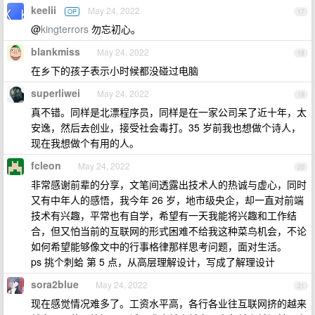
keelii
May 24, 2022
OP
17
@
kingterrors
勿忘初心。
blankmiss
May 24, 2022
18
在乡下的孩子表示小时候都没碰过电脑
superliwei
May 24, 2022
19
真不错。同样是北漂程序员，同样是在一家公司呆了近十年，太
安逸，然后去创业，接受社会毒打。35 岁前我也想做个诗人，
现在我想做个有用的人。
fcleon
May 24, 2022
20
非常感谢前辈的分享，文笔间透露出技术人的热诚与虚心，同时
又有中年人的感悟，我今年 26 岁，地市级央企，却一直对前端
技术有兴趣，平常也有自学，希望有一天我能将兴趣和工作结
合，但又怕当前的互联网的形式困难不给我这种菜鸟机会，不论
如何希望能够像文中的行事格律那样思考问题，面对生活。
ps 挑个刺蛤 第 5 点，从高层理解设计，写成了解理设计
sora2blue
May 24, 2022
21
现在感觉情况难多了。工资水平高，各行各业往互联网挤的越来