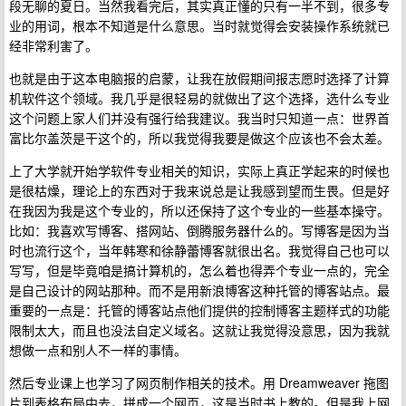
段无聊的夏日。当然我看完后，其实真正懂的只有一半不到，很多专
业的用词，根本不知道是什么意思。当时就觉得会安装操作系统就已
经非常利害了。
也就是由于这本电脑报的启蒙，让我在放假期间报志愿时选择了计算
机软件这个领域。我几乎是很轻易的就做出了这个选择，选什么专业
这个问题上家人们并没有强行给我建议。我当时只知道一点：世界首
富比尔盖茨是干这个的，所以我觉得我要是做这个应该也不会太差。
上了大学就开始学软件专业相关的知识，实际上真正学起来的时候也
是很枯燥，理论上的东西对于我来说总是让我感到望而生畏。但是好
在我因为我是这个专业的，所以还保持了这个专业的一些基本操守。
比如：我喜欢写博客、搭网站、倒腾服务器什么的。写博客是因为当
时也流行这个，当年韩寒和徐静蕾博客就很出名。我觉得自己也可以
写写，但是毕竟咱是搞计算机的，怎么着也得弄个专业一点的，完全
是自己设计的网站那种。而不是用新浪博客这种托管的博客站点。最
重要的一点是：托管的博客站点他们提供的控制博客主题样式的功能
限制太大，而且也没法自定义域名。这就让我觉得没意思，因为我就
想做一点和别人不一样的事情。
然后专业课上也学习了网页制作相关的技术。用 Dreamweaver 拖图
片到表格布局中去，拼成一个网页，这是当时书上教的。但是我上网