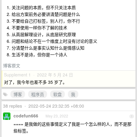
关注问题的本质，但不只关注本质
给出方案前务必要讲清楚问题是什么
不要给自己打标签，别人行，你不行
不要使用一样你不了解的技术
从高层解理设计，从底层研究原理
问题和结论不在一个维度上时没有讨论的意义
分清楚什么是事实认知什么是情感认知
生活不是诗，但你是一个诗人
博客原文
Supplement 1 · 2022 年 5 月 24 日
对了，我今年也差不多 35 岁了。
博客
程序员
软盘
我
38 replies
•
2022-05-24 23:32:35 +08:00
codefun666
May 23, 2022
1
==== 是我做的这些事情定义了我是一个怎么样的人，而不是那
些标签。