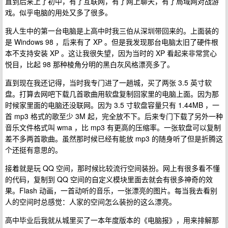
直到后来上了初中，有了互联网，有了网上聊天，有了局域网对战游
戏。似乎电脑的用处又多了很多。
我人生中的第一台电脑是上高中时我三伯从深圳带回来的。上面装的
是 Windows 98 ，后来有了 XP 。但是我发现那台电脑太旧了硬件根
本不支持安装 XP 。这让我很失望，因为当时的 XP 看起来非常赏心
悦目，比起 98 那种棱角分明的黑白灰风格漂亮多了。
直到现在我还记得，当时我专门进了一趟城，买了两张 3.5 英寸软
盘。打算去网吧下载几首歌曲用软盘复制回家里的电脑上面。因为那
时候家里面的电脑还没联网。因为 3.5 寸软盘容量只有 1.44MB ，一
首 mp3 格式的歌至少 3M 起，完全放不下。后来专门下载了另外一种
音乐文件格式叫 wma ，比 mp3 有更高的压缩率。一张软盘可以复制
差不多两首歌曲。虽然那时候已经有能放 mp3 的随身听了但是折腾这
个还挺有意思的。
接着就是玩 QQ 空间，那时候比较流行空间装扮。网上有很多看不懂
的代码，复制到 QQ 空间的自定义模块里面去就会有很多神奇的效
果。Flash 动画，一首动听的音乐，一张漂亮的图片。每当我去看别
人的空间时总感觉：人家的空间怎么装扮的这么漂亮。
高中毕业后我就从城里买了一本年度版本的《电脑报》，用来排解那