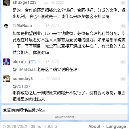
shuxge1223
Jun 15, 2023
15
是的，合作前还是把钱怎么分谈好，合同拟好，分成的比例，退
出机制，啥也不说就是干，谈什么兴趣梦想这不扯淡吗
TiMaRaaa
Jun 15, 2023
16
如果是期望创业可以带来金钱收益，必须有合理的利益分配，毕
竟现在环境恶劣不是人人都有为爱发电的能力。如果是想单纯爽
一下，写写项目，完全可以直接开源出来并推广，有兴趣的人自
然会加入。你说对吗
alexuh
Jun 15, 2023
OP
17
@
TiMaRaaa
老哥这个确实说的在理
someday3
Jun 20, 2023
18
@
751327
那你成功之后一脚把原来的踢开不就行了，没有合同限制，谁会
把嘴里的肉吐出来
爱意满满的作品展示区。
Advertisement
© 2026 V2EX · 39ms · 3.9.8.5
About
·
Language