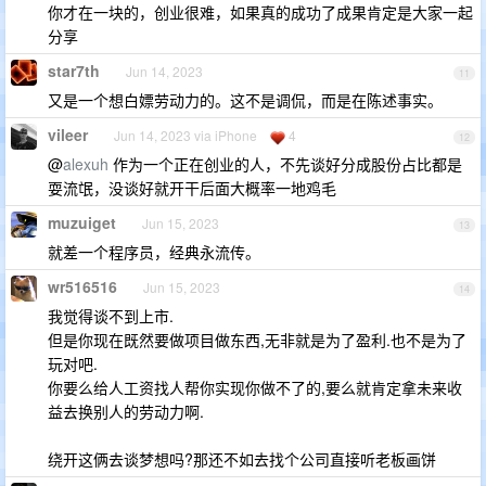
你才在一块的，创业很难，如果真的成功了成果肯定是大家一起
分享
star7th
Jun 14, 2023
11
又是一个想白嫖劳动力的。这不是调侃，而是在陈述事实。
vileer
Jun 14, 2023 via iPhone
4
12
@
alexuh
作为一个正在创业的人，不先谈好分成股份占比都是
耍流氓，没谈好就开干后面大概率一地鸡毛
muzuiget
Jun 15, 2023
13
就差一个程序员，经典永流传。
wr516516
Jun 15, 2023
14
我觉得谈不到上市.
但是你现在既然要做项目做东西,无非就是为了盈利.也不是为了
玩对吧.
你要么给人工资找人帮你实现你做不了的,要么就肯定拿未来收
益去换别人的劳动力啊.
绕开这俩去谈梦想吗?那还不如去找个公司直接听老板画饼