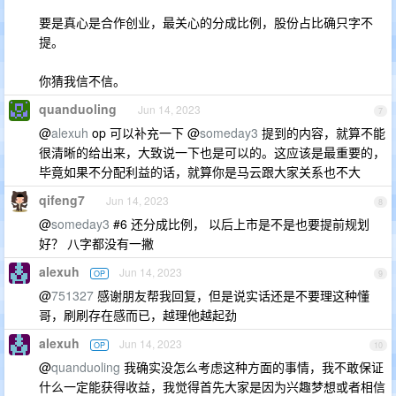
要是真心是合作创业，最关心的分成比例，股份占比确只字不
提。
你猜我信不信。
quanduoling
Jun 14, 2023
7
@
alexuh
op 可以补充一下 @
someday3
提到的内容，就算不能
很清晰的给出来，大致说一下也是可以的。这应该是最重要的，
毕竟如果不分配利益的话，就算你是马云跟大家关系也不大
qifeng7
Jun 14, 2023
8
@
someday3
#6 还分成比例， 以后上市是不是也要提前规划
好？ 八字都没有一撇
alexuh
Jun 14, 2023
OP
9
@
751327
感谢朋友帮我回复，但是说实话还是不要理这种懂
哥，刷刷存在感而已，越理他越起劲
alexuh
Jun 14, 2023
OP
10
@
quanduoling
我确实没怎么考虑这种方面的事情，我不敢保证
什么一定能获得收益，我觉得首先大家是因为兴趣梦想或者相信