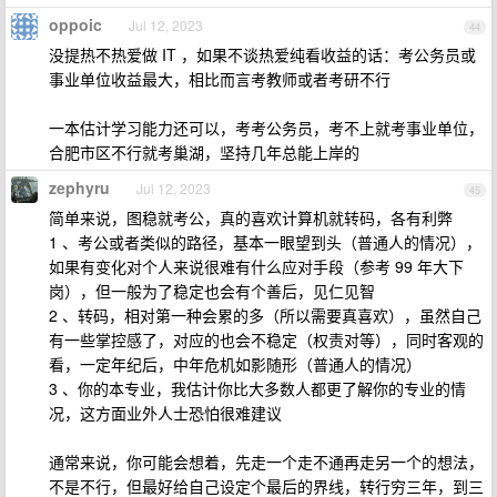
oppoic
Jul 12, 2023
44
没提热不热爱做 IT ，如果不谈热爱纯看收益的话：考公务员或
事业单位收益最大，相比而言考教师或者考研不行
一本估计学习能力还可以，考考公务员，考不上就考事业单位，
合肥市区不行就考巢湖，坚持几年总能上岸的
zephyru
Jul 12, 2023
45
简单来说，图稳就考公，真的喜欢计算机就转码，各有利弊
1 、考公或者类似的路径，基本一眼望到头（普通人的情况），
如果有变化对个人来说很难有什么应对手段（参考 99 年大下
岗），但一般为了稳定也会有个善后，见仁见智
2 、转码，相对第一种会累的多（所以需要真喜欢），虽然自己
有一些掌控感了，对应的也会不稳定（权责对等），同时客观的
看，一定年纪后，中年危机如影随形（普通人的情况）
3 、你的本专业，我估计你比大多数人都更了解你的专业的情
况，这方面业外人士恐怕很难建议
通常来说，你可能会想着，先走一个走不通再走另一个的想法，
不是不行，但最好给自己设定个最后的界线，转行穷三年，到三