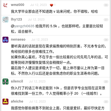
wmz000
Jul 12, 2023
1
26
我大学毕业那会还不知道跑 v 站来问呢，你不错啦，哈哈
lhy123
Jul 12, 2023
27
@
yangzhi0635
给我开的 5.5k ，也就那样吧，主要是比较轻
松，适合躺平。
nenseso
Jul 12, 2023
28
要听真话的话就是现在需求端畏缩的特别厉害，不光本专业的，
有经验的很多也很难找工作。
如果你真心喜欢，不在乎去一些比较差的公司先苟几年的话，可
能等到经济慢慢恢复情况会稍微好一点。
最后我个人建议是求稳大于一切，能上岸尽量以上岸为第一目
标。不然你入行以后还是会很焦虑你的职业生涯寿命问题。
silencil
Jul 12, 2023
29
你入行了的话三年肯定能到 10k ，但是农学专业加现在这背景
很难找到第一份工作，个人觉得概率小于 20 （一线城市）。
afeiche
Jul 12, 2023
30
我感觉你那些搞靠不到就业上面，只能是爱好，最好尽快定方