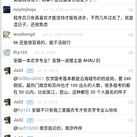
ruiyinjinqu
Jul 12, 2023 via iPhone
12
程序员只有真喜欢才能坚持才能有进步，不然几年过去了，就是
混日子，还很焦虑
wusheng0
Jul 12, 2023 via Android
13
6k 还是很容易的，能干活就行
lhy123
Jul 12, 2023
14
安徽一本农学专业？盲猜一波楼主是 AHAU 的
Ja22
Jul 12, 2023
OP
15
@
GGBond2001
农学国考基本都是沿海城市的检疫岗，要 24h
倒班，最热门南京和苏州也才 100 出头的人数，很多报考的都
在 50 以内，比如吴江，昆山，这种都在 30 个人报名的样子
Ja22
Jul 12, 2023
OP
16
@
lhy123
安徽不只有我三里庵农专才有农学专业么哈哈
Ja22
Jul 12, 2023
OP
17
@
lap510200
南京挺近的，南京咋样