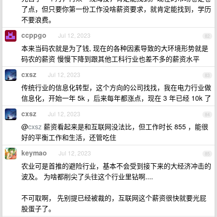
了点，但只要你第一份工作没啥薪资要求，就肯定能找到，学历
不要浪费。
ccppgo
Jul 12, 2023
82
本来当码农就是为了钱, 现在的各种因素导致的大环境形势就是
码农的薪资 慢慢下降到跟其他工科行业也差不多的薪资水平
cxsz
Jul 12, 2023
83
传统行业的信息化转型，这个方向的公司找找，我在电力行业做
信息化，开始一年 5k ，后来每年都涨点，现在 3 年已经 10k 了
cxsz
Jul 12, 2023
84
@
cxsz
薪资看起来是和互联网没法比，但工作时长 855 ，能很
好的平衡工作和生活，还管吃住
keymao
Jul 12, 2023
85
农业可是首推的避险行业，基本不会受到接下来的大经济冲击的
波及。 为啥都削尖了头往这个行业里钻啊....
不可取啊， 先别提已经被裁的，互联网这个薪资很快就要光屁
股蛋子了。