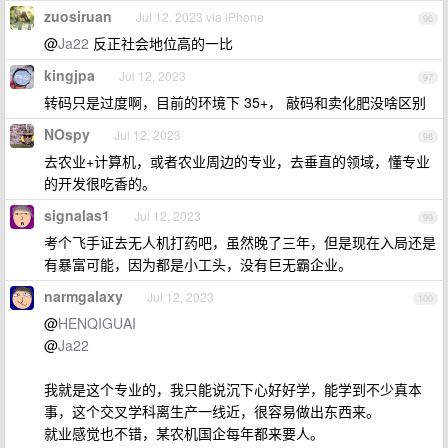
zuosiruan
Jul 12, 2023 via iPhone
96
@
Ja22
反正社会地位高的一比
kingjpa
Jul 12, 2023
97
转码只是过度啊，目前的环境下 35+， 敲码和卖化肥没啥区别
NOspy
Jul 12, 2023
98
去农业+计算机，或者农业周边的专业，去垂直的领域，懂专业
的开发很吃香的。
signalas1
Jul 12, 2023
99
考个飞手证去无人机打药吧，虽然晚了三年，但是现在入局还是
有暴富可能，因为都是小工头，没有巨无霸企业。
narmgalaxy
Jul 12, 2023
100
@
HENQIGUAI
@
Ja22
我就是这个专业的，我只能说沉下心好好学，能学到不少真本
事，这个交叉学科离生产一线近，很容易做出东西来。
就业感觉也不错，某农机国企每年都来要人。