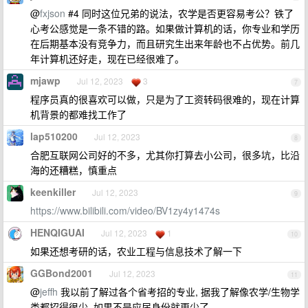
@
fxjson
#4 同时这位兄弟的说法，农学是否更容易考公？铁了
心考公感觉是一条不错的路。如果做计算机的话，你专业和学历
在后期基本没有竞争力，而且研究生出来年龄也不占优势。前几
年计算机还好走，现在已经很难了。
mjawp
Jul 12, 2023
3
7
程序员真的很喜欢可以做，只是为了工资转码很难的，现在计算
机背景的都难找工作了
lap510200
Jul 12, 2023
8
合肥互联网公司好的不多，尤其你打算去小公司，很多坑，比沿
海的还糟糕，慎重点
keenkiller
Jul 12, 2023
9
https://www.bilibili.com/video/BV1zy4y1474s
HENQIGUAI
Jul 12, 2023
1
10
如果还想考研的话，农业工程与信息技术了解一下
GGBond2001
Jul 12, 2023
11
@
jeffh
我以前了解过各个省考招的专业, 据我了解像农学/生物学
类都招得很少, 如果不是应届身份就更少了...