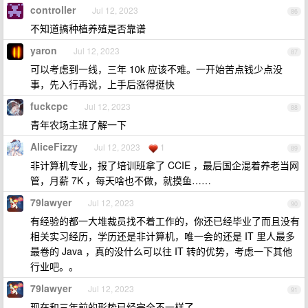
controller
Jul 12, 2023
86
不知道搞种植养殖是否靠谱
yaron
Jul 12, 2023
87
可以考虑到一线，三年 10k 应该不难。一开始苦点钱少点没
事，先入行再说，上手后涨得挺快
fuckcpc
Jul 12, 2023
88
青年农场主班了解一下
AliceFizzy
Jul 12, 2023
1
89
非计算机专业，报了培训班拿了 CCIE ，最后国企混着养老当网
管，月薪 7K ，每天啥也不做，就摸鱼……
79lawyer
Jul 12, 2023
90
有经验的都一大堆裁员找不着工作的，你还已经毕业了而且没有
相关实习经历，学历还是非计算机，唯一会的还是 IT 里人最多
最卷的 Java ，真的没什么可以往 IT 转的优势，考虑一下其他
行业吧。。
79lawyer
Jul 12, 2023
91
现在和三年前的形势已经完全不一样了