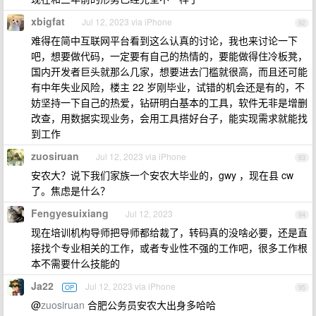
xbigfat
Jul 12, 2023 via iPhone
92
难得在简中互联网平台看到这么认真的讨论，我也来讨论一下
吧，想要做代码，一定要有自己的热情的，要能做得住冷板凳，
国内开发者巨头就那么几家，想要进去门槛就很高，而且还可能
有中年失业风险，楼主 22 岁刚毕业，试错的机会还是有的，不
妨坚持一下自己的热爱，钻研明白基本的工具，软件无非是增删
改查，用数据实现业务，会用工具搭好台子，能实现需求就能找
到工作
zuosiruan
Jul 12, 2023 via iPhone
93
安农大？说下我们家族一个安农大毕业的，gwy ，现在县 cw
了。焦虑是什么？
Fengyesuixiang
Jul 12, 2023
94
现在培训机构导师把导师都给裁了，转码真的没啥必要，还是直
接找个专业相关的工作，或者专业性不强的工作吧，很多工作根
本不需要什么技能的
Ja22
Jul 12, 2023 via iPhone
OP
95
@
zuosiruan
合肥公务员安农大出身多哈哈