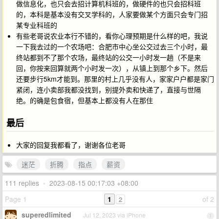
做信息化，也只会去招计算机科班的，做硬件的也只会招科班
的，本科是基本没有交叉学科的，人家要做某个方面只会专门招
某专业科班的
有些老哥说农业本行不错的，看你心理预期是什么样的吧，我说
一下我去过的一个农场吧：合肥市中心坐公交过去三个小时，最
终站都到不了那个农场，最终站的公交一小时发一趟（不是来
回，你按来回算就两个小时发一次），从镇上到那个乡下。然后
还要步行5km才能到。那里的村上几乎没有人，家家户户都是家门
紧闭，连小卖部我都没找到，别提外卖和快递了，直接与世隔
绝。的确是包食宿，但基本上都没有人在那住
最后
大家的回复我都看了，谢谢各位老哥
迷茫
折腾
指点
薪资
111 replies
•
2023-08-15 00:17:03 +08:00
Page 1
1
of 2
2
superedlimited
Jul 12, 2023 via iPhone
1