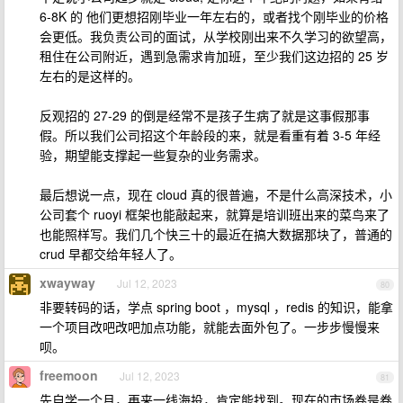
6-8K 的 他们更想招刚毕业一年左右的，或者找个刚毕业的价格
会更低。我负责公司的面试，从学校刚出来不久学习的欲望高，
租住在公司附近，遇到急需求肯加班，至少我们这边招的 25 岁
左右的是这样的。
反观招的 27-29 的倒是经常不是孩子生病了就是这事假那事
假。所以我们公司招这个年龄段的来，就是看重有着 3-5 年经
验，期望能支撑起一些复杂的业务需求。
最后想说一点，现在 cloud 真的很普遍，不是什么高深技术，小
公司套个 ruoyi 框架也能敲起来，就算是培训班出来的菜鸟来了
也能照样写。我们几个快三十的最近在搞大数据那块了，普通的
crud 早都交给年轻人了。
xwayway
Jul 12, 2023
80
非要转码的话，学点 spring boot ，mysql ，redis 的知识，能拿
一个项目改吧改吧加点功能，就能去面外包了。一步步慢慢来
呗。
freemoon
Jul 12, 2023
81
先自学一个月，再来一线海投，肯定能找到。现在的市场卷是卷