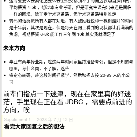
这专业要么去卖化肥要么去坐公交都到不了的偏远农场当操作员，
平均薪资 4-5k ，想过本专业考研，但是研究生读完出来还是面临
一样的困境，除非走学术这条路，但学术这条路特别难走
转码的话感觉所有人都在劝退，有人鼓励我说种一棵树最好的时间
是十年前，其次是现在，但是每天在网上看到的现状都让我满满的
焦虑，初期薪资 6-8k 能工作三年到 10k 其实我就满足了
未来方向
毕业有两年择业期，趁这两年时间家里蹲准备考公，但是不知道考
哪里，考什么岗，不了解，迷茫
铁定心转码，趁这段时间抓紧学，然后秋招去投 20-99 人的小公
司
前辈们指点一下迷津，现在在家里真的好迷
茫，手里现在正在看 JDBC ，需要点前进的
方向，唉
Supplement 1 · 2023 年 7 月 12 日
看完大家回复之后的想法