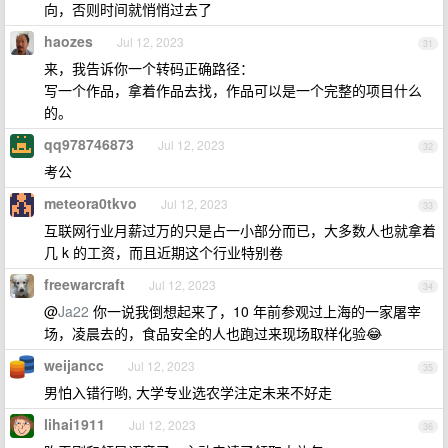
向，否则时间就悄悄过去了
haozes
Jul 12, 2023
31
来，我告诉你一个转码正确路径：
写一个作品，拿着作品去找，作品可以是一个完整的项目什么
的。
qq978746873
Jul 12, 2023
32
考公
meteora0tkvo
Jul 12, 2023
33
互联网行业月薪过万的只是占一小部分而已，大多数人也就拿着
几 k 的工资，而且近期这个行业特别卷
freewarcraft
Jul 12, 2023
34
@
Ja22
你一说我倒想起来了，10 年前参观过上海的一家屠宰
场，凌晨去的，食品安全的人也跑过来现场取样化验😂
weijancc
Jul 12, 2023
35
男怕入错行哟, 大学专业选农学注定未来不好走
lihai1911
Jul 12, 2023
36