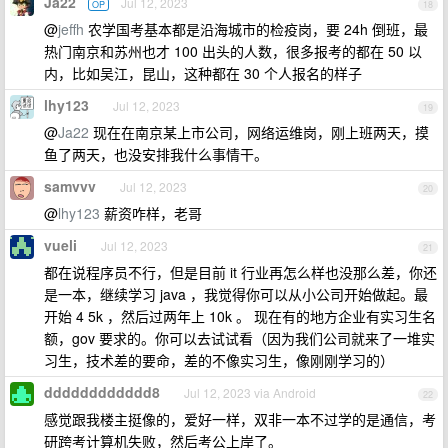
Ja22
Jul 12, 2023
OP
18
@
jeffh
农学国考基本都是沿海城市的检疫岗，要 24h 倒班，最
热门南京和苏州也才 100 出头的人数，很多报考的都在 50 以
内，比如吴江，昆山，这种都在 30 个人报名的样子
lhy123
Jul 12, 2023
19
@
Ja22
现在在南京某上市公司，网络运维岗，刚上班两天，摸
鱼了两天，也没安排我什么事情干。
samvvv
Jul 12, 2023
20
@
lhy123
薪资咋样，老哥
vueli
Jul 12, 2023
21
都在说程序员不行，但是目前 it 行业再怎么样也没那么差，你还
是一本，继续学习 java ，我觉得你可以从小公司开始做起。最
开始 4 5k ，然后过两年上 10k 。 现在有的地方企业有实习生名
额，gov 要求的。你可以去试试看（因为我们公司就来了一堆实
习生，技术差的要命，差的不像实习生，像刚刚学习的）
dddddddddddd8
Jul 12, 2023 via Android
22
感觉跟我楼主挺像的，爱好一样，双非一本不过学的是通信，考
研跨考计算机失败，然后考公上岸了。