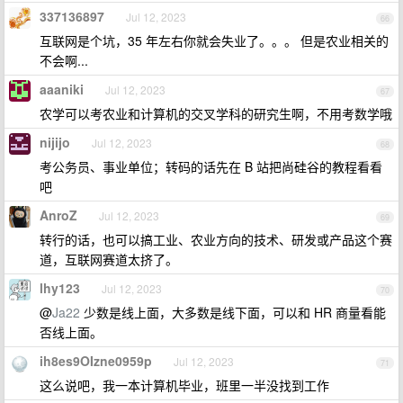
337136897
Jul 12, 2023
66
互联网是个坑，35 年左右你就会失业了。。。 但是农业相关的
不会啊...
aaaniki
Jul 12, 2023
67
农学可以考农业和计算机的交叉学科的研究生啊，不用考数学哦
nijijo
Jul 12, 2023
68
考公务员、事业单位；转码的话先在 B 站把尚硅谷的教程看看
吧
AnroZ
Jul 12, 2023
69
转行的话，也可以搞工业、农业方向的技术、研发或产品这个赛
道，互联网赛道太挤了。
lhy123
Jul 12, 2023
70
@
Ja22
少数是线上面，大多数是线下面，可以和 HR 商量看能
否线上面。
ih8es9OIzne0959p
Jul 12, 2023
71
这么说吧，我一本计算机毕业，班里一半没找到工作