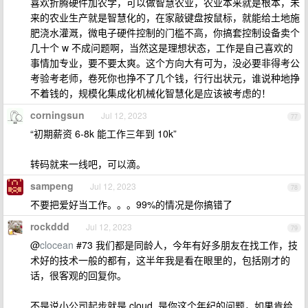
喜欢折腾硬件加农学，可以做智慧农业，农业本来就是根本，未
来的农业生产就是智慧化的，在家敲键盘按鼠标，就能给土地施
肥浇水灌溉，微电子硬件控制的门槛不高，你搞套控制设备卖个
几十个 w 不成问题啊，当然这是理想状态，工作是自己喜欢的
事情加专业，要不要太爽。这个方向大有可为，没必要非得考公
考验考老师，卷死你也挣不了几个钱，行行出状元，谁说种地挣
不着钱的，规模化集成化机械化智慧化是应该被考虑的！
corningsun
Jul 12, 2023
77
“初期薪资 6-8k 能工作三年到 10k”
转码就来一线吧，可以滴。
sampeng
Jul 12, 2023
78
不要把爱好当工作。。。99%的情况是你搞错了
rockddd
Jul 12, 2023
79
@
clocean
#73 我们都是同龄人，今年有好多朋友在找工作，技
术好的技术一般的都有，这半年我是看在眼里的，包括刚才的
话，很客观的回复你。
不是说小公司起步就是 cloud, 是你这个年纪的问题，如果肯给