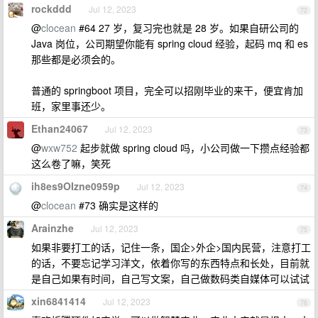
rockddd
Jul 12, 2023
72
@
clocean
#64 27 岁，复习完也就是 28 岁。如果自研公司的
Java 岗位，公司期望你能有 spring cloud 经验，起码 mq 和 es
那些都是必须会的。
普通的 springboot 项目，完全可以招刚毕业的来干，便宜肯加
班，家里事还少。
Ethan24067
Jul 12, 2023
73
@
wxw752
起步就做 spring cloud 吗，小公司做一下攒点经验都
这么卷了嘛，笑死
ih8es9OIzne0959p
Jul 12, 2023
74
@
clocean
#73 确实是这样的
Arainzhe
Jul 12, 2023
75
如果非要打工的话，记住一条，国企>外企>国内民营，注意打工
的话，不要忘记学习洋文，依着你写的东西特点和长处，目前就
是自己如果有时间，自己写文案，自己做数码类自媒体可以试试
xin6841414
Jul 12, 2023
76