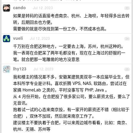
cando
Jul 12, 2023
23
如果是转码的话直接考虑南京、杭州、上海呗，年轻得多出去转
转，后期回去也方便。
需要做的就是尽快找到第一份工作，不然成本也高。
vueli
Jul 12, 2023
24
千万别在合肥这种地方，一定要去上海，苏州，杭州这种的。
我一表哥在合肥呆了两年毛都没有，现在在上海过的舒服的一
笔。就合肥那一笔雕凿的地方没意思
lhy123
Jul 12, 2023
25
我和楼主的情况差不多，安徽某建筑类双非一本应届毕业生，但
本科所学专业是计科。喜欢折腾 VPS, NAS, 软路由，尝试过在
家搞 HomeLab 之类的，平时没事写写 PHP, Java 。
从 4 月份开始，在合肥投了很多家公司，要么薪资太低，要么了
无音讯。
抱着试一试的心态来南京投，有一家开的薪资还不错（相比较于
合肥），双休不加班，然后就来南京工作了。
建议楼主不要执着于合肥，可以来周边城市看看，比如：南京、
杭州、无锡、苏州等