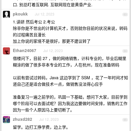
口. 别总盯着互联网. 互联网现在是黄昏产业.
pkoukk
Jul 12, 2023
63
1.读研 然后考公 2.考公
除非你是不世出的计算机天才，否则就你目前的状况来说，转码
的过程痛苦且漫长
加上你说的家境不是很好，那更不建议转了
Ethan24067
Jul 12, 2023
64
借楼问下，目前 27 ，做的网络销售，计科专业的，毕业后糊里
糊涂的做了很多非本专业的工作，人在杭州，现在准备转码
以前有尝试过转码，Java 这边学到了 SSM ，花了一年时间才知
道自己还是适合做技术一点，做销售没法得心应手
准备复习一遍之前学的，巩固一下基础，想问下大家，目前学到
哪个阶段可以去面试呢？因为我这边要做时间安排，销售的工作
因为一些个人原因马上要切断了。
zhuxd282
Jul 12, 2023
65
留学。边打工挣学费，边上学。