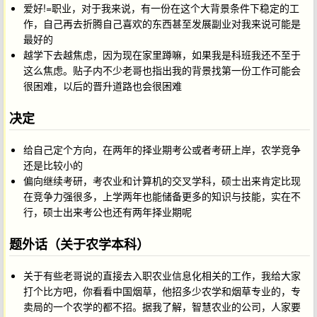
爱好!=职业，对于我来说，有一份在这个大背景条件下稳定的工
作，自己再去折腾自己喜欢的东西甚至发展副业对我来说可能是
最好的
越学下去越焦虑，因为现在家里蹲嘛，如果我是科班我还不至于
这么焦虑。贴子内不少老哥也指出我的背景找第一份工作可能会
很困难，以后的晋升道路也会很困难
决定
给自己定个方向，在两年的择业期考公或者考研上岸，农学竞争
还是比较小的
偏向继续考研，考农业和计算机的交叉学科，硕士出来肯定比现
在竞争力强很多，上学两年也能储备更多的知识与技能，实在不
行，硕士出来考公也还有两年择业期呢
题外话（关于农学本科）
关于有些老哥说的直接去入职农业信息化相关的工作，我给大家
打个比方吧，你看看中国烟草，他招多少农学和烟草专业的，专
卖局的一个农学的都不招。据我了解，智慧农业的公司，人家要