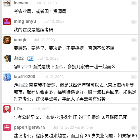
leewea
Jul 12, 2023
52
考农业局，或者国土资源局
minglanyu
Jul 12, 2023
53
我的建议是继续考研
iamqk
Jul 12, 2023
54
要转码，要趁早，要决断，不要摇摆，否则不如不转
Ja22
Jul 12, 2023
OP
55
@
lhy123
面试是线下面么，多投几家去一趟一起面么
lap510200
Jul 12, 2023
56
@
Ja22
南京我不清楚，但是既然还年轻可以去北京上海杭州等
城市，起码机会更多，福利待遇更好，赚一波钱再回来，如果是
打算考公，建议早点考，年纪大了再去考有劣势
LDa
Jul 12, 2023
57
1.考公趁早 2 .非本专业想找个 IT 的工作很难 3.互联网已死
papertiger9919
Jul 12, 2023 via iPhone
58
建议考公，程序员越来越卷，而且有 35 岁失业问题，如果按 60