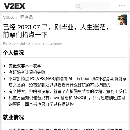
V2EX
程序员
›
已经 2023.07 了，刚毕业，人生迷茫，
前辈们指点一下
By
Ja22
at Jul 12, 2023 · 12884 views
个人情况
安徽双非本一农学
考研跨考计算机失败
平常折腾点 PC,VPS,NAS,软路由,ALL in boom,客制化键盘,智能家
居之类的，没事就到处逛逛看看有什么好玩的可以折腾的
有个博客，但啥都没写，就写了点折腾黑苹果的过程，搬瓦工反代
码这方面知识储备只有 Java 基础和 MySQL ，只写过培训班练习
的项目，四本书也只自学过数据结构
就业情况