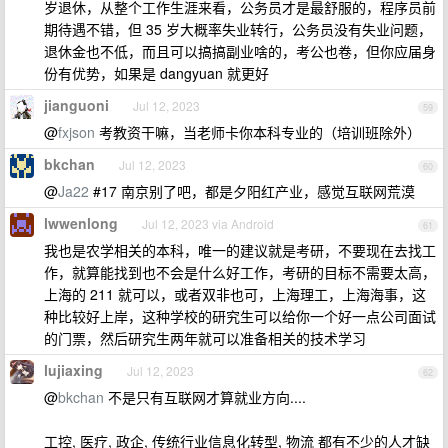
岁退休，从整个工作生涯来看，公务员才是最舒服的，程序员前
期待遇不错，但 35 岁大概率失业转行，公务员没有失业问题，
退休金也不低，而且可以搞搞副业啥的，考公也卷，但你应届身
份有优势，如果是 dangyuan 就更好
jianguoni
Jul 12, 2023
59
@
fxjson
考教资干嘛，当老师卡你本科专业的（培训班除外）
bkchan
Jul 12, 2023
60
@
Ja22
#17 南京别了吧，都是夕阳红产业，感觉互联网荒漠
lwwenlong
Jul 12, 2023 via Android
61
我也是农学相关的本科，唯一的建议就是考研，不要现在去找工
作，就算能找到也不会是什么好工作，考研的目标不需要太高，
上海的 211 就可以，或者双非也可，上海理工，上海海事，这
种比较好上岸，这种学校的研究生可以给你一个好一点公司面试
的门票，然后研究生两年就可以准备相关的技术学习
lujiaxing
Jul 12, 2023
62
@
bkchan
不是只有互联网才算就业方向....
工控, 医疗, 政企, 传统行业信息化转型, 物流 都有不少的人才缺