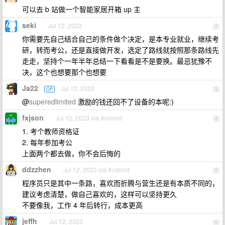
可以去 b 站做一个智能家居开箱 up 主
seki
Jul 12, 2023
2
你需要先自己结合自己的条件做个决定，是本专业就业，继续考
研，转而考公，还是直接做开发，选定了路线就按照那条路线先
走走，坚持个一年半年总结一下看看是不是要换。最忌犹豫不
决，这个也想要那个也想要
Ja22
Jul 12, 2023
OP
3
@
superedlimited
激励的钱还回不了设备的本呢:)
fxjson
Jul 12, 2023 via Android
4
1. 考个教师资格证
2. 每年参加考公
上面两个都去做，你不会后悔的
ddzzhen
Jul 12, 2023 via Android
5
程序员只是其中一条路，喜欢而折腾与营生还是有本质不同的，
建议考虑清楚，做自己喜欢的，这样可以坚持更久
不要像我，工作 4 年后转行，成本更高
jeffh
Jul 12, 2023
6