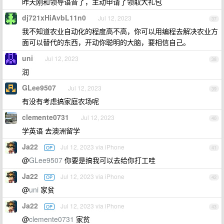
昨天刚和领导语音了，主动申请了领取大礼包
dj721xHiAvbL11n0
Jul 12, 2023
37
我不知道农业自动化的程度高不高，你可以用编程去解决农业方
面可以替代的东西，开动你聪明的大脑，要相信自己。
uni
Jul 12, 2023
38
润
GLee9507
Jul 12, 2023
39
有没有考虑搞家庭农场呢
clemente0731
Jul 12, 2023
40
学英语 去澳洲留学
Ja22
Jul 12, 2023 via iPhone
OP
41
@
GLee9507
你要是搞我可以去给你打工哇
Ja22
Jul 12, 2023 via iPhone
OP
42
@
uni
家贫
Ja22
Jul 12, 2023 via iPhone
OP
43
@
clemente0731
家贫