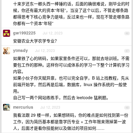
十来岁还东一榔头西一棒锤的话，后面的确很难说，刚毕业的时
候，你还有最大的资本“年轻”，当没了这个以后，不管走哪条路
都得思考下核心竞争力是啥，反过来也一样，现在不管走哪条路
你都有一个资本“年轻”
gw1992225
Jul 12, 2023
46
安徽农业大学农学专业？
ytmsdy
Jul 12, 2023
47
如果铁了心的转码，如果家里条件还可以，那就去培训班。不需
要包工作的那种。这样你可以成体系的学习一下整个计算机学习
内容。
如果小伙子你天赋异禀，也可以完全自学，B 站上找教程，先从
前端开始学，然后再是后端，数据库，linux 操作系统的一般使
用。
自己写一两个网站练练手，然后去 leetcode 猛刷题。
mercurius
Jul 12, 2023
48
我看法跟 29 楼一样，如果想转码，你的难点是如何找到第一份
工作，因为简历基本都是靠学历专业 + 工作年限来筛掉第一波
人，后面才是看你技能树以及做过的项目如何……