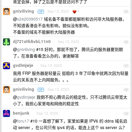
肯定会掉，掉了之后是不是就访问不了了
gniviliving
Sep 13, 2023
1
OP
15
@
x2420390517
域名备不备案都能解析和访问非大陆服务器，
不知道香港会不会有影响，貌似没有影响。
不备案的域名不能解析大陆服务器
dj721xHiAvbL11n0
Sep 13, 2023
16
@
gniviliving
#15 好的，那就不怕了，腾讯云的服务器要到期
了，在准备看看怎么办的，谢谢解答
gvdlmjwje
Sep 13, 2023
17
我用 FRP 服务器是轻量云 挺稳的 3 年了印象中就两次因为轻量
云的关系连不上内网服务。。。
gniviliving
Sep 13, 2023
OP
18
@
gvdlmjwje
我倒不担心腾讯云的稳定性，只不过腾讯云带宽太
小了，我担心家里电和网络的稳定性
benjunk
Sep 13, 2023
19
@
foru17
#10 一直想了解下，家里如果是 IPV6 的 ddns 域名启
动 server ，在公司只有 ipv4 的话，能连上这个 ss server 么？