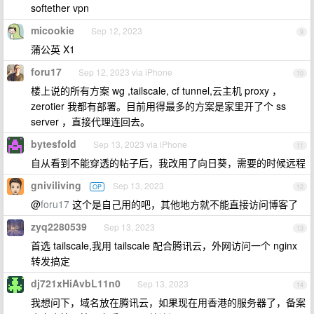
softether vpn
micookie
Sep 12, 2023
9
蒲公英 X1
foru17
Sep 12, 2023 via iPhone
10
楼上说的所有方案 wg ,tailscale, cf tunnel,云主机 proxy ，
zerotier 我都有部署。目前用得最多的方案是家里开了个 ss
server ，直接代理连回去。
bytesfold
Sep 13, 2023 via iPhone
11
自从看到不能穿透的帖子后，我改用了向日葵，需要的时候远程
gniviliving
Sep 13, 2023
OP
12
@
foru17
这个是自己用的吧，其他地方就不能直接访问博客了
zyq2280539
Sep 13, 2023
13
首选 tailscale,我用 tailscale 配合腾讯云，外网访问一个 nginx
转发搞定
dj721xHiAvbL11n0
Sep 13, 2023
14
我想问下，域名放在腾讯云，如果现在用香港的服务器了，备案