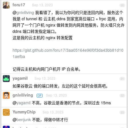
foru17
Sep 13, 2023
20
@
gniviliving
我看错了，我以为你问的只是连回内网，服务这个
我是 cf tunnel 和 云主机 ddns 到家宽高位端口 + frpc 混用，内
网开了一个门户机 nginx 做转发到内网其他服务，防火墙只允许
ddns 端口转发指定端口。
这是我的云主机的 nginx 转发配置
https://gist.github.com/foru17/3aa05164e96f0f3da43bb81d10
1aefba
记得云主机和内网门户机开 IP 白名单。
yagamil
Sep 13, 2023
21
如果谷歌云 做的端口转发，左边的这个延时会很高吧。
gniviliving
Sep 13, 2023
OP
22
@
yagamil
不高，谷歌云是香港的节点，深圳过去 15ms
YummyChip
Sep 13, 2023
23
@
benjunk
不能，得做中转才行