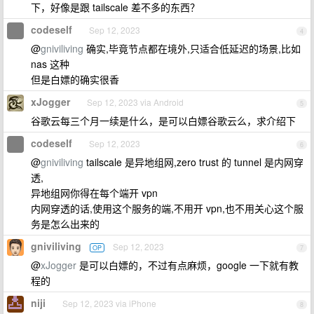
下，好像是跟 tailscale 差不多的东西？
codeself
Sep 12, 2023
4
@
gniviliving
确实,毕竟节点都在境外,只适合低延迟的场景,比如
nas 这种
但是白嫖的确实很香
xJogger
Sep 12, 2023 via Android
5
谷歌云每三个月一续是什么，是可以白嫖谷歌云么，求介绍下
codeself
Sep 12, 2023
6
@
gniviliving
tailscale 是异地组网,zero trust 的 tunnel 是内网穿
透,
异地组网你得在每个端开 vpn
内网穿透的话,使用这个服务的端,不用开 vpn,也不用关心这个服
务是怎么出来的
gniviliving
Sep 12, 2023
OP
7
@
xJogger
是可以白嫖的，不过有点麻烦，google 一下就有教
程的
niji
Sep 12, 2023 via iPhone
8