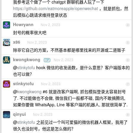
我参考这个做了一个 chatgpt 群聊机器人玩了一下
https://github.com/eatmoreapple/openwechat
，就是抓包，然
后模拟心跳请求维持登录状态
Howryann
Nov 2, 2023
4
封号的概率很大吧
x86
Nov 2, 2023
5
除非它自己的方案，不然基本都是哪里找来的开源或二道贩子
kwongkwong
Nov 2, 2023
OP
6
@
stinkytofu
hook 微信的收发函数，是什么意思？客户端版本的
也可以做？
stinkytofu
Nov 2, 2023
7
@
kwongkwong
#6 就是改客户端啊, 抓包模拟登录太容易封号
了. 不过能做也不会做, 微信我们一般都不碰, 国内不敢搞腾讯,
如果你要做 WhatsApp, Line 等客户端的机器人, 那就很简单了.
qinyui
Nov 2, 2023
8
@
stinkytofu
之前见过一个叫可爱猫的微信机器人框架，我用了
很久也没封号，他这是怎么做的？