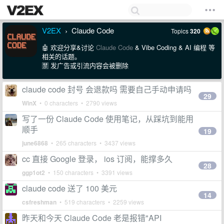
V2EX
Claude Code
Topics
320
›
🤖 欢迎分享&讨论
Claude Code
& Vibe Coding & AI 编程 等
相关的话题。
🈲 发广告或引流内容会被删除
claude code 封号 会退款吗 需要自己手动申请吗
29
WinX
• 0 characters • 2790 views
写了一份 Claude Code 使用笔记，从踩坑到能用
顺手
19
june6868
• 265 characters • 3437 views
cc 直接 Google 登录， ios 订阅，能撑多久
28
ggp1ot2
• 150 characters • 3391 views
claude code 送了 100 美元
14
csfreshman
• 519 characters • 2259 views
昨天和今天 Claude Code 老是报错"API