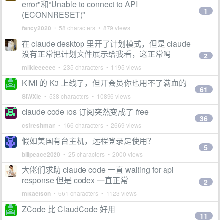
error"和“Unable to connect to API
1
(ECONNRESET)"
fancy2020
• 58 characters • 879 views
在 claude desktop 里开了计划模式，但是 claude
没有正常把计划文件展示给我看，这正常吗
2
milkleeeeee
• 235 characters • 1195 views
KIMI 的 K3 上线了，但开会员你也用不了满血的
61
SiWXie
• 538 characters • 10896 views
claude code ios 订阅突然变成了 free
36
csfreshman
• 166 characters • 2669 views
假如美国有台主机，远程登录是使用？
5
billpeace2020
• 25 characters • 2000 views
大佬们求助 claude code 一直 waiting for api
response 但是 codex 一直正常
2
mikaelson
• 661 characters • 1123 views
ZCode 比 ClaudCode 好用
11