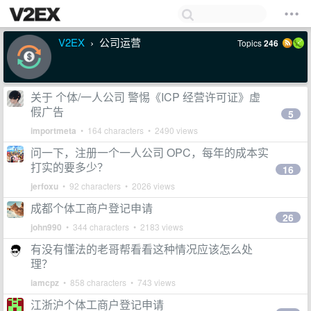
V2EX
公司运营
Topics
246
›
关于 个体/一人公司 警惕《ICP 经营许可证》虚
假广告
5
importmeta
• 164 characters • 2490 views
问一下，注册一个一人公司 OPC，每年的成本实
打实的要多少？
16
jerfoxu
• 92 characters • 2026 views
成都个体工商户登记申请
26
john990
• 344 characters • 2183 views
有没有懂法的老哥帮看看这种情况应该怎么处
理？
iamcpz
• 858 characters • 743 views
江浙沪个体工商户登记申请