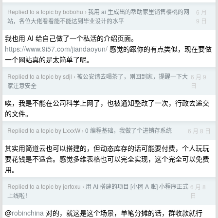
Replied to a topic by bobohu
我用 ai 生成出的帮助家里销售樱桃的网
6 月
›
9 日
站，各位大佬看看能不能达到毕业设计的水平
我也用 AI 给自己做了一个私活的介绍页面。
https://www.9i57.com/jiandaoyun/
感觉的跟你的有点类似，现在要做
一个网站真的是太简单了呢。
Replied to a topic by sdjl
被公安请去喝茶了，刚回到家，提醒一下大
6 月 9
›
日
家注意安全
唉，我是不能在公司科学上网了，也被通知整改了一次，行政去递交
的文件。
Replied to a topic by LxxxW
0 编程基础，我做了个进销存系统
6 月 8 日
›
其实用简道云也可以搭建的，但动态库存的话可能要付费，个人玩玩
要花钱是不适合。感觉多维表格也可以完全实现，这个完全可以免费
用。
Replied to a topic by jerfoxu
用 AI 搭建的项目 [小团 A 账] 小程序正式
6 月 8
›
日
上线啦！
@
robinchina
对的，就这是这个场景，单笔分摊的话，群收款就行