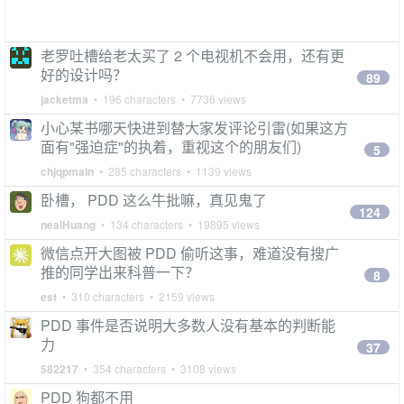
老罗吐槽给老太买了 2 个电视机不会用，还有更
好的设计吗？
89
jacketma
• 196 characters • 7736 views
小心某书哪天快进到替大家发评论引雷(如果这方
面有"强迫症"的执着，重视这个的朋友们)
5
chjqpmain
• 285 characters • 1139 views
卧槽， PDD 这么牛批嘛，真见鬼了
124
nealHuang
• 134 characters • 19895 views
微信点开大图被 PDD 偷听这事，难道没有搜广
推的同学出来科普一下？
8
est
• 310 characters • 2159 views
PDD 事件是否说明大多数人没有基本的判断能
力
37
582217
• 354 characters • 3108 views
PDD 狗都不用