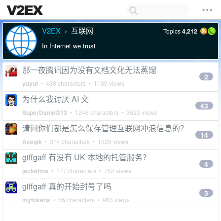
V2EX
互联网
Topics
4,212
›
In Internet we trust
那一夜腾讯因为没有文档文化无法蒸馏
2
yuyuf
• 438 characters • 1130 views
为什么我讨厌 AI 文
43
SuperDaniel313
• 1246 characters • 3623 views
请问你们都是怎么保存管理互联网冲浪信息的？
14
Acegik
• 314 characters • 1529 views
giffgaff 有没有 UK 本地的托管服务？
4
jacketma
• 177 characters • 752 views
giffgaff 真的开始封号了吗
3
mytokens
• 56 characters • 963 views