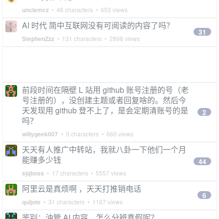
unclemcz
• 46 characters • 653 views
AI 时代 简中互联网没有可阅读的内容了吗？
31
StephenZzz
• 131 characters • 2898 views
前段时间在隔壁 L 站用 github 账号注册的号（老
号注册的），没创建主题或者回复啥的。然后今
天发现用 github 登不上了，是会定期清账号的是
2
吗？
willygeek007
• 0 characters • 660 views
天天有人推广中转站，我就八卦一下他们一个月
能赚多少钱
44
sjqboss
• 17 characters • 5557 views
阿里云是真烦啊 ，天天打推销电话
6
quijote
• 31 characters • 1167 views
鉴别：油管 AI 内容，怎么分辨真假呢？