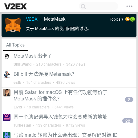
V2EX
MetaMask
Topics
7
›
关于 MetaMask 的使用问题的讨论。
All Topics
MetaMask 出卡了
ShiftWang
• 210 characters • 3426 views
Bilibili 无法连接 Metamask？
estk
• 154 characters • 4830 views
目前 Safari for macOS 上有任何功能等价于
MetaMask 的插件么？
2
Livid
• 19 characters • 5441 views
同一个助记词导入钱包为啥会变成新的地址
22
Turkestan
• 139 characters • 8712 views
马蹄 matic 转账为什么会出现：交易解码对链 ID