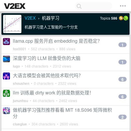
V2EX
机器学习
Topics
586
›
机器学习是人工智能的一个分支
llama.cpp 服务开启 embedding 是否稳定？
1
fox0001
• 562 characters • 886 views
深度学习的 LLM 就像受伤的大脑
1
iugo
• 148 characters • 2312 views
大语言模型会被其他技术取代吗？
6
shoushen
• 0 characters • 2322 views
llm 训练最 dirty work 的就是数据处理！
6
jununhsu
• 44 characters • 2462 views
做机器学习强烈推荐看看 MIT 18.S096 矩阵微积
分
2
clueglue
• 304 characters • 2600 views