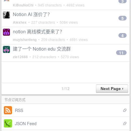
3
KiBouNoChi
• 945 characters • 4692 views
Notion AI 涨价了？
5
Alexhex
• 227 characters • 5084 views
notion 离线模式要来了？
4
muyishanfeng
• 209 characters • 4691 views
建了一个 Notion edu 交流群
11
zle12688
• 212 characters • 5270 views
1/12
节点订阅方式
RSS
JSON Feed