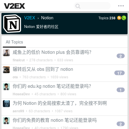
V2EX
Notion
Topics
238
›
Notion 爱好者的社区
All Topics
咸鱼上的低价 Notion plus 会员靠谱吗？
2
finalcut
• 278 characters • 633 views
辗转后又从 obs 回到了 notion
17
ota
• 763 characters • 1659 views
你们的 edu.kg notion 笔记还能登录吗？
1
HoseaDev
• 45 characters • 800 views
为何 Notion 的全局搜索太渣了，完全搜不到啊
aero99
• 63 characters • 1087 views
你们的免费的教育 notion 笔记还能登录吗
2
HoseaDev
• 40 characters • 1790 views