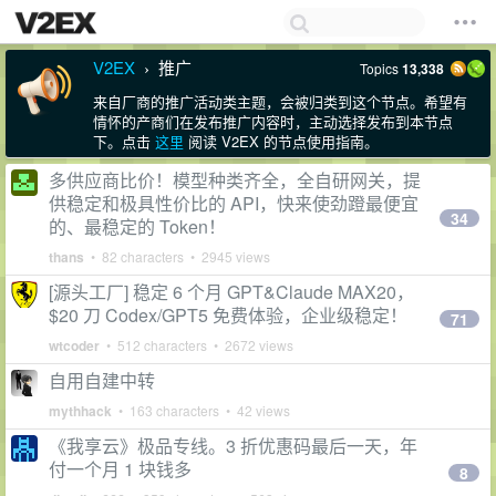
V2EX
推广
Topics
13,338
›
来自厂商的推广活动类主题，会被归类到这个节点。希望有
情怀的产商们在发布推广内容时，主动选择发布到本节点
下。点击
这里
阅读 V2EX 的节点使用指南。
多供应商比价！模型种类齐全，全自研网关，提
供稳定和极具性价比的 API，快来使劲蹬最便宜
34
的、最稳定的 Token！
thans
• 82 characters • 2945 views
[源头工厂] 稳定 6 个月 GPT&Claude MAX20，
$20 刀 Codex/GPT5 免费体验，企业级稳定！
71
wtcoder
• 512 characters • 2672 views
自用自建中转
mythhack
• 163 characters • 42 views
《我享云》极品专线。3 折优惠码最后一天，年
付一个月 1 块钱多
8