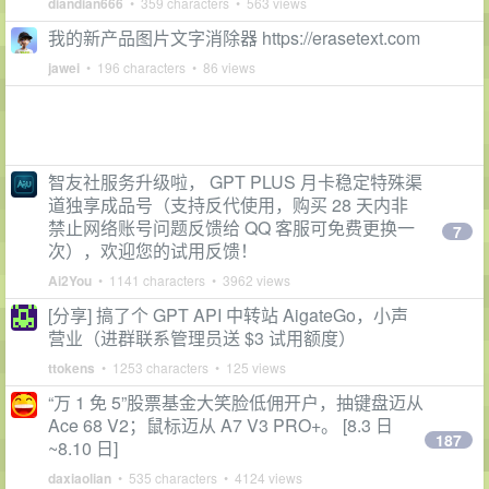
diandian666
• 359 characters • 563 views
我的新产品图片文字消除器 https://erasetext.com
jawei
• 196 characters • 86 views
智友社服务升级啦， GPT PLUS 月卡稳定特殊渠
道独享成品号（支持反代使用，购买 28 天内非
禁止网络账号问题反馈给 QQ 客服可免费更换一
7
次），欢迎您的试用反馈！
Ai2You
• 1141 characters • 3962 views
[分享] 搞了个 GPT API 中转站 AigateGo，小声
营业（进群联系管理员送 $3 试用额度）
ttokens
• 1253 characters • 125 views
“万 1 免 5”股票基金大笑脸低佣开户，抽键盘迈从
Ace 68 V2；鼠标迈从 A7 V3 PRO+。 [8.3 日
187
~8.10 日]
daxiaolian
• 535 characters • 4124 views