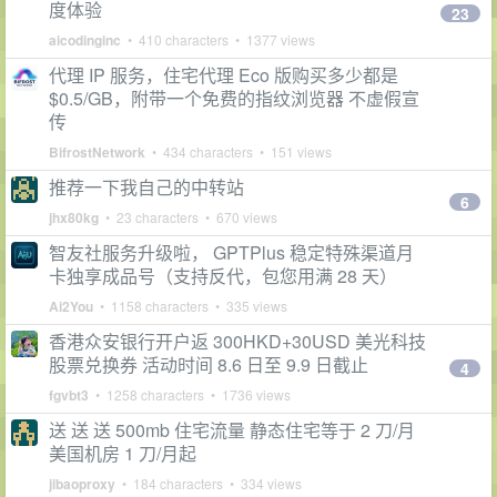
度体验
23
aicodinginc
• 410 characters • 1377 views
代理 IP 服务，住宅代理 Eco 版购买多少都是
$0.5/GB，附带一个免费的指纹浏览器 不虚假宣
传
BifrostNetwork
• 434 characters • 151 views
推荐一下我自己的中转站
6
jhx80kg
• 23 characters • 670 views
智友社服务升级啦， GPTPlus 稳定特殊渠道月
卡独享成品号（支持反代，包您用满 28 天）
Ai2You
• 1158 characters • 335 views
香港众安银行开户返 300HKD+30USD 美光科技
股票兑换券 活动时间 8.6 日至 9.9 日截止
4
fgvbt3
• 1258 characters • 1736 views
送 送 送 500mb 住宅流量 静态住宅等于 2 刀/月
美国机房 1 刀/月起
jibaoproxy
• 184 characters • 334 views