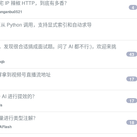
 IP 辣椒 HTTP，到底有多香？
4
unganbu0521
 Python 调用，支持显式索引和自动求导
性，发现很合适搞成面试题。问了 AI 都不行:)，欢迎来挑
43
bqb
投屏拿到视频号直播流地址
17
AI 进行提效的？
17
ls
对变量进行类型注解？
18
AFlash