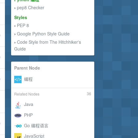
pep8 Checker
›
Styles
PEP 8
›
Google Python Style Guide
›
Code Style from The Hitchhiker's
›
Guide
Parent Node
36
Related Nodes