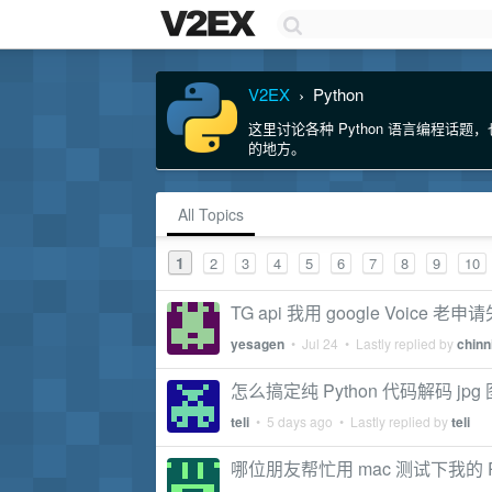
V2EX
Python
›
这里讨论各种 Python 语言编程话题，
的地方。
All Topics
1
2
3
4
5
6
7
8
9
10
TG api 我用 google Voice 老申
yesagen
•
Jul 24
• Lastly replied by
chinn
怎么搞定纯 Python 代码解码 j
teli
•
5 days ago
• Lastly replied by
teli
哪位朋友帮忙用 mac 测试下我的 Py