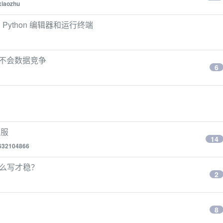
xiaozhu
 Python 编辑器和运行终端
法不会数据竞争
6
私服
14
632104866
底怎么写才稳？
2
8