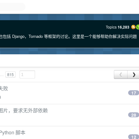
Topics
16,283
也包括 Django，Tornado 等框架的讨论。这里是一个能够帮助你解决实际问题
...
815
❮
❯
请失败
17
i
pg 图片，要求无外部依赖
28
thon 脚本
12