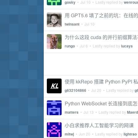
gosky
•
Jul 10
• Lastly replied by
wenrou
用 GPT5.6 填了之前的坑：在线的
twinsant
•
Jul 10
为什么这段 cuda 的并行前缀算
rungo
•
Jul 6
• Lastly replied by
lucays
使用 kkRepo 搭建 Python PyPI 
g632104866
•
Jul 20
• Lastly replied by
g
Python WebSocket 长连接到
matters
•
Jul 13
• Lastly replied by
Maerd
小白求推荐人工智能学习的网课
mitwj
•
Jun 20
• Lastly replied by
lightrao