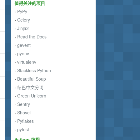
值得关注的项目
PyPy
›
Celery
›
Jinja2
›
Read the Docs
›
gevent
›
pyenv
›
virtualenv
›
Stackless Python
›
Beautiful Soup
›
结巴中文分词
›
Green Unicorn
›
Sentry
›
Shovel
›
Pyflakes
›
pytest
›
Python 编程