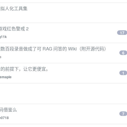
 文本拟人化工具集
典游戏红色警戒 2
17
g11k
百段录音做成了可 RAG 问答的 Wiki（附开源代码）
6
o
x 变笨的前提下，让它更便宜。
1
cemaple
代码借鉴么
7
e0718