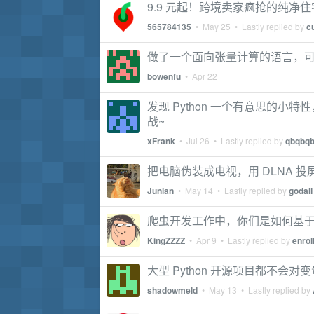
9.9 元起！跨境卖家疯抢的纯净住宅
565784135
•
May 25
• Lastly replied by
c
做了一个面向张量计算的语言，可从
bowenfu
•
Apr 22
发现 Python 一个有意思的小特
战~
xFrank
•
Jul 26
• Lastly replied by
qbqbq
把电脑伪装成电视，用 DLNA 
Junian
•
May 14
• Lastly replied by
godall
爬虫开发工作中，你们是如何基于 
KingZZZZ
•
Apr 9
• Lastly replied by
enrol
大型 Python 开源项目都不会
shadowmeld
•
May 13
• Lastly replied by