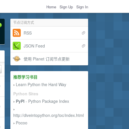
Home
Sign Up
Sign In
节点订阅方式
RSS
JSON Feed
使用 Planet 订阅节点更新
推荐学习书目
Learn Python the Hard Way
›
Python Sites
PyPI
- Python Package Index
›
›
http://diveintopython.org/toc/index.html
Pocoo
›