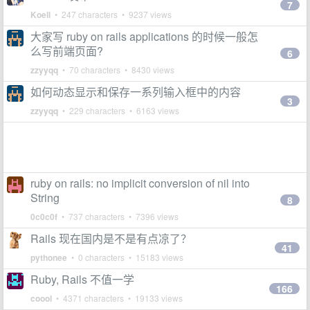
7
Koell
• 247 characters • 9237 views
大家写 ruby on rails applications 的时候一般怎
么写前端页面?
6
zzyyqq
• 70 characters • 8430 views
如何动态显示和保存一系列输入框中的内容
3
zzyyqq
• 229 characters • 6163 views
ruby on rails: no implicit conversion of nil into
String
8
0c0c0f
• 737 characters • 7396 views
Rails 现在国内是不是有点凉了？
41
pythonee
• 0 characters • 15183 views
Ruby, Rails 不值一学
166
coool
• 4371 characters • 19133 views