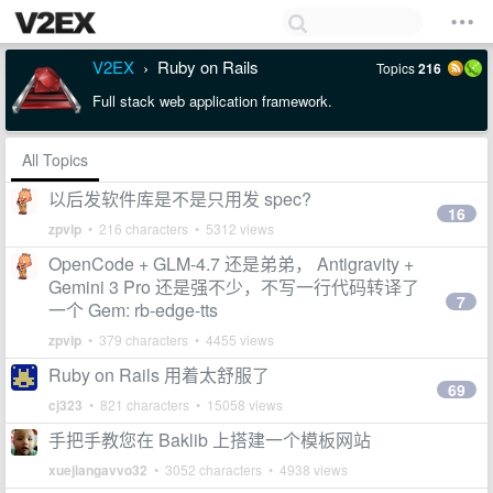
V2EX
Ruby on Rails
Topics
216
›
Full stack web application framework.
All Topics
以后发软件库是不是只用发 spec?
16
zpvip
• 216 characters • 5312 views
OpenCode + GLM-4.7 还是弟弟， Antigravity +
Gemini 3 Pro 还是强不少，不写一行代码转译了
7
一个 Gem: rb-edge-tts
zpvip
• 379 characters • 4455 views
Ruby on Rails 用着太舒服了
69
cj323
• 821 characters • 15058 views
手把手教您在 Baklib 上搭建一个模板网站
xuejiangavvo32
• 3052 characters • 4938 views