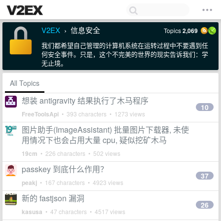
V2EX
信息安全
Topics
2,069
›
我们都希望自己管理的计算机系统在运转过程中不要遇到任
何安全事件。只是，这个不完美的世界的现实告诉我们：学
无止境。
All Topics
想装 antigravity 结果执行了木马程序
10
FreeToolsApi
• 393 characters • 1273 views
图片助手(ImageAssistant) 批量图片下载器, 未使
用情况下也会占用大量 cpu, 疑似挖矿木马
19cm
• 226 characters • 502 views
passkey 到底什么作用？
37
peakj
• 167 characters • 4923 views
新的 fastjson 漏洞
26
kasusa
• 47 characters • 4517 views