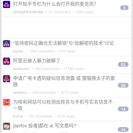
打开知乎专栏为什么会打开我的麦克风？
3
dnfQzjPBXtWmML
• 91 characters • 1645 views
“坚持密码正确也无法解锁”与“加解密的技术”讨论
busier
• 1399 characters • 910 views
阿里云被人暴力破解了
52
webfamer
• 269 characters • 11784 views
申请广电卡遇到疑似信息泄露 或 狸猫换太子的套
路
26
walkbox
• 764 characters • 3375 views
为啥有网站可以检测出姓名与手机号实名信息不
一致
14
Ko7ut
• 103 characters • 2918 views
[apifox 投毒]都在 ai 写文章吗?
14