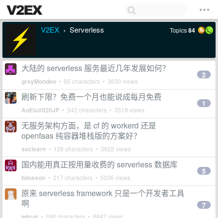
V2EX
Serverless
Topics
84
›
大陆的 serverless 服务最近几年发展如何？
2
grayMondeo
• 95 characters • 3630 views
刷新下限？免费一个月也能说成每月免费
1
AoEiuV020JP
• 342 characters • 3518 views
无服务架构方面，是 cf 的 workerd 还是
openfaas 纯容器堆栈版的方案好？
soclearn
• 126 characters • 3622 views
国内能用真正按用量收费的 serverless 数据库
5
himeson
• 217 characters • 5036 views
原来 serverless framework 只是一个开发者工具
啊
7
witcat
• 248 characters • 8847 views