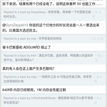
拆下来测，结果有两个已经没电了，说明这体重秤 3V 也能工作……
Replied to a topic by DeepSIeep
老家修路，简单聊一下村里那无敌
7 月 13
›
日
的村主任。
@
GyroZeppeli13
你说的这个烂地方的村长完全是一人一票选出来
的，比美国大选还民主。
Replied to a topic by mqx
世界首富体验网站
7 月 10 日
›
被卡巴斯基和 ADGUARD 阻止了
Replied to a topic by tntin
满足多巴胺，虚拟消费，韩国爆火的虚拟外
7 月 4
›
日
卖平台，复刻有得搞么？
真的有人会在这上面产生多巴胺吗？
Replied to a topic by ciwy
一到两年之后 AI 可能会性能过剩，各家将
7 月 4
›
日
比拼营销和价格
640KB 内存已经够用，1M 内存会性能过剩
Replied to a topic by f165af34d4830eeb
哪些国家/地区可以数字游民
7 月 4
›
日
转长居签证？