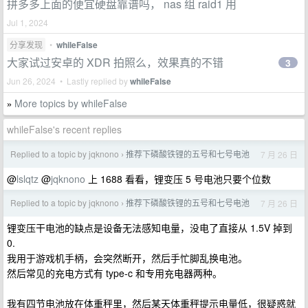
拼多多上面的便宜硬盘靠谱吗， nas 组 raid1 用
Jul 1, 2024
分享发现
•
whileFalse
大家试过安卓的 XDR 拍照么，效果真的不错
3
Jun 26, 2024 • Lastly replied by
whileFalse
More topics by whileFalse
»
whileFalse's recent replies
Replied to a topic by jqknono
推荐下磷酸铁锂的五号和七号电池
7 月 26 日
›
@
lslqtz
@
jqknono
上 1688 看看，锂变压 5 号电池只要个位数
Replied to a topic by jqknono
推荐下磷酸铁锂的五号和七号电池
7 月 26 日
›
锂变压干电池的缺点是设备无法感知电量，没电了直接从 1.5V 掉到
0.
我用于游戏机手柄，会突然断开，然后手忙脚乱换电池。
然后常见的充电方式有 type-c 和专用充电器两种。
我有四节电池放在体重秤里，然后某天体重秤提示电量低，很疑惑就