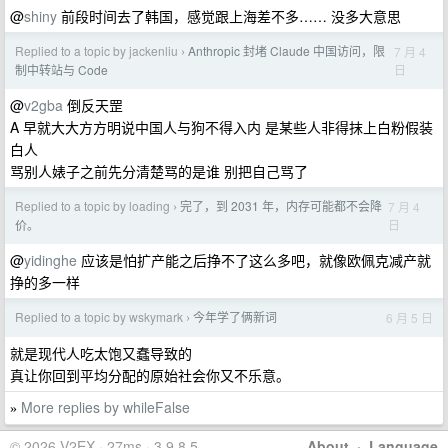
@
shiny
前段时间去了韩国，感觉跟上海差不多…… 没多大意思
Replied to a topic by jackenliu
Anthropic 封堵 Claude 中国访问，限
7 月 4
›
日
制中转站与 Code
@
v2gba
倒反天罡
A 早就大大方方明说中国人与狗不得入内 是某些人非得抹上白粉假装
白人
骂别人婊子之前先分清楚骂的是谁 别把自己骂了
Replied to a topic by loading
完了，到 2031 年，内存可能都不会降
7 月 4
›
日
价。
@
yidinghe
应该是怕扩产能之后挣不了这么多吧，就像欧佩克减产就
挣的多一样
Replied to a topic by wskymark
今年学了俩新词
6 月 5 日
›
就是现代人吃太饱又蠢导致的
真让你回到平均分配的原始社会你又不乐意。
More replies by whileFalse
»
© 2026 V2EX · 27ms · 3.9.8.5
About
·
Language