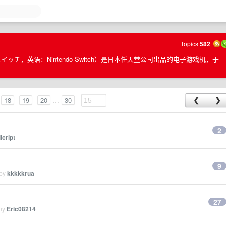
Topics
582
スイッチ，英语：Nintendo Switch）是日本任天堂公司出品的电子游戏机，于
...
18
19
20
30
❮
❯
2
licript
9
 by
kkkkkrua
27
 by
Eric08214