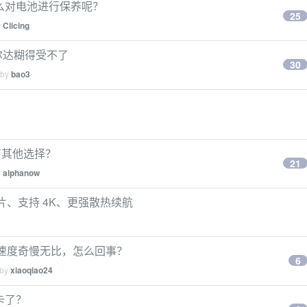
，怎么对电池进行保养呢？
25
y
Ciicing
玩塞尔达糊得受不了
30
 by
bao3
没有其他选择？
21
y
alphanow
新芯片、支持 4K、更强散热续航
下载速度奇慢无比，怎么回事？
6
 by
xiaoqiao24
用卡了？