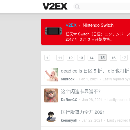
V2EX
Nintendo Switch
›
任天堂 Switch（日语：ニンテンドー
2017 年 3 月 3 日开始发售。
...
15
1
11
12
13
14
16
17
dead cells 日区 5 折， dlc 也打折
shyrock
•
Feb 1, 2021
• Lastly replied by
这个闪迪卡靠谱不？
DaRenCC
•
Jan 28, 2021
• Lastly replied
国行版舞力全开 2021
kenanyah
•
Jan 22, 2021
• Lastly replied