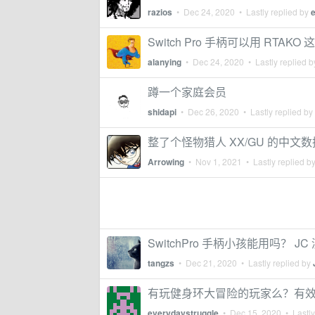
razios
•
Dec 24, 2020
• Lastly replied by
e
Switch Pro 手柄可以用 RTA
alanying
•
Dec 24, 2020
• Lastly replied 
蹲一个家庭会员
shidapi
•
Dec 26, 2020
• Lastly replied by
整了个怪物猎人 XX/GU 的中文
Arrowing
•
Nov 1, 2021
• Lastly replied b
SwitchPro 手柄小孩能用吗？ 
tangzs
•
Dec 21, 2020
• Lastly replied by
有玩健身环大冒险的玩家么？有
everydaystruggle
•
Dec 15, 2020
• Lastly