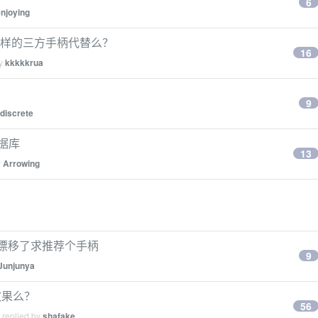
6
njoying
KO 这样的三方手柄代替么？
16
by
kkkkkrua
9
discrete
数据库
13
y
Arrowing
JC 漂移了求推荐个手柄
9
Junjunya
效果么？
56
 replied by
shafake