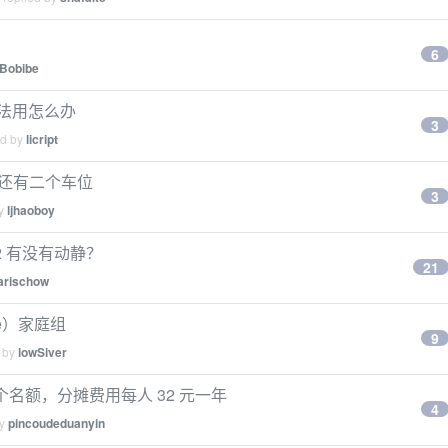
6
Bobibe
 没法用怎么办
3
ed by
licript
目前还有二个车位
3
by
ljhaoboy
h 2 有没有动静？
21
arischow
ne）家庭组
9
d by
lowSiver
下 2 个名额，分摊费用每人 32 元一年
4
by
pincoudeduanyin