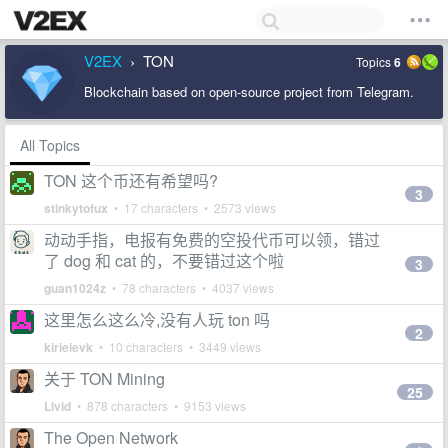
V2EX
TON
Topics
6
›
Blockchain based on open-source project from Telegram.
All Topics
TON 这个币还有希望吗?
3
stinkytofux
• 17 characters • 2573 views
动动手指，电报有免费的空投代币可以领，错过
了 dog 和 cat 的，不要错过这个啦
3
guan1024z
• 78 characters • 4037 views
这里怎么这么冷,没有人玩 ton 吗
2
kirieievk
• 10 characters • 3449 views
关于 TON Mining
25
Livid
• 878 characters • 9153 views
The Open Network