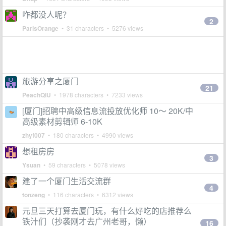
咋都没人呢？
2
ParisOrange
• 31 characters • 5276 views
旅游分享之厦门
21
PeachQIU
• 1978 characters • 7233 views
[厦门]招聘中高级信息流投放优化师 10～ 20K/中
高级素材剪辑师 6-10K
zhyf007
• 180 characters • 4990 views
想租房房
3
Ysuan
• 59 characters • 5078 views
建了一个厦门生活交流群
4
tonzeng
• 116 characters • 6312 views
元旦三天打算去厦门玩，有什么好吃的店推荐么
铁汁们（抄袭刚才去广州老哥，懒）
16