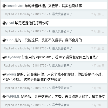
@
closedevice
单纯吐槽吐槽，夹板活，其实也没啥事
Replied to a topic by 121819756
AI 最大受害者来了
7 月 28 日
›
@
yuyuf
毕竟还是他们打绩效呀
Replied to a topic by 121819756
AI 最大受害者来了
7 月 28 日
›
@
8355
是的，只能这样，反正不关我事，我不会用的
Replied to a topic by 121819756
AI 最大受害者来了
7 月 28 日
›
@
sillydaddy
好像用的 openclaw ，看 key 感觉像是阿里的百炼？
Replied to a topic by 121819756
AI 最大受害者来了
7 月 28 日
›
@
jydeng
是的，还会来问你，用这个能不能提效，你回答是也不对，
不是也不对。 这纯是折磨我们这群蝼蚁
Replied to a topic by 121819756
AI 最大受害者来了
7 月 28 日
›
@
YAFEIML
哈哈哈，是要这样的，先夸，再提点需求得了，属实难受
Replied to a topic by 121819756
AI 最大受害者来了
7 月 28 日
›