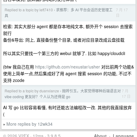
Replied to a topic by left7410
求推荐：多 AI 平台会话历史管理工
7 月 17
›
日
具
检索: 其实大部分 agent 都是存本地纯文本, 额外开个 session 去搜索
就行
备份&导出: 同上, 直接备份整个目录, 或者对应目录改成云盘挂载
所以其实只要找一个第三方的 webui 就够了. 比如 happy/cloudcli
(btw 我自己在用
https://github.com/nexustar/usher
对比前两个功能&
使用上简单一点,然后集成好了用 agent 搜索 session 的功能, 不过不
支持 zcode
Replied to a topic by duanxianze
抛砖引玉，大家觉得哪种后端语言对
7 月
›
17 日
vibe coding 更友好？个人认为还得是 go
AI 写 go 比较容易看懂, 有时还能古法编程改一改. 其他的我直接放弃
(
More replies by 12wk34
»
© 2026 V2EX · 12ms · 3.9.8.5
About
·
Language