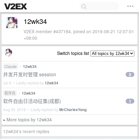
12wk34
V2EX member #437184, joined on 2019-08-21 12:07:01
+08:00
Switch topics list
Claude
•
12wk34
并发开发时管理 session
5
Jul 9 • Lastly replied by
12wk34
程序员
•
12wk34
软件自由日活动征集(成都)
1
Aug 20, 2019 • Lastly replied by
MrCharlesYang
More topics by 12wk34
»
12wk34's recent replies