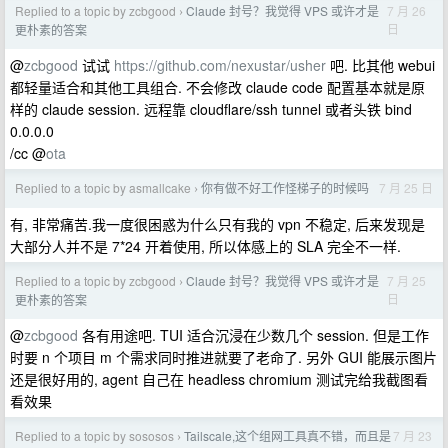
Replied to a topic by zcbgood
Claude 封号？我觉得 VPS 或许才是
7 月 26
›
日
更朴素的答案
@
zcbgood
试试
https://github.com/nexustar/usher
吧. 比其他 webui
都轻量适合和其他工具组合. 不会修改 claude code 配置基本就是原
样的 claude session. 远程靠 cloudflare/ssh tunnel 或者头铁 bind
0.0.0.0
/cc @
ota
Replied to a topic by asmallcake
你有做不好工作怪梯子的时候吗
7 月 25 日
›
有, 非常痛苦.我一度很困惑为什么只有我的 vpn 不稳定, 后来发现是
大部分人并不是 7*24 开着使用, 所以体感上的 SLA 完全不一样.
Replied to a topic by zcbgood
Claude 封号？我觉得 VPS 或许才是
7 月 25
›
日
更朴素的答案
@
zcbgood
各有用途吧. TUI 适合沉浸在少数几个 session. 但是工作
时要 n 个项目 m 个需求同时推进就要了老命了. 另外 GUI 能展示图片
还是很好用的, agent 自己在 headless chromium 测试完给我截图看
看效果
Replied to a topic by sososos
Tailscale,这个组网工具真不错，而且是
7 月 23
›