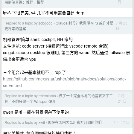
日
端到端直连；推荐，推荐
ipv6 下很完美, v4 几乎不可用需要自建 derp
Replied to a topic by zcbgood
Claude 封号？我觉得 VPS 或许才是
7 月 23
›
日
更朴素的答案
机器管理/简单 shell: cockpit, RH 家的
文件浏览: code server (持续运行比 vscode remote 合适)
cc gui: claude desktop 很难用, 第三方的 webui 然后通过 tailscale 暴
露出来更适合 vps
三个组合起来基本就用不上 rdp 了
https://github.com/nexustar/usher/blob/main/docs/solutions/code-
server.md
Replied to a topic by retemlamb
做了一个完全本地的语音转文字工
7 月
›
21 日
具，不想只做一个 Whisper GUI
qwen 是唯一能在背景嘈杂下使用的
Replied to a topic by xwit
现在在国内怎么用官方订阅的你们
7 月 17 日
›
白名单模式, 放弃国内网站的使用体验 (