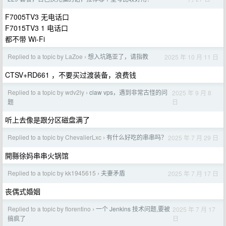
F7005TV3 无电话口
F7015TV3 1 电话口
都不带 Wi-Fi
Replied to a topic by LaZoe
想入坑路亚了，请指教
2025 年 10 月 11 日
›
CTSV+RD661 ，不要买过渡装备，浪费钱
Replied to a topic by wdv2ly
claw vps，遇到非常古怪的问
2025 年 9 月 8
›
日
题
听上去像是跟分区磁盘满了
Replied to a topic by ChevalierLxc
有什么好吃的串串吗？
2025 年 7 月 29 日
›
開縣徐妈串串火锅馆
Replied to a topic by kk1945615
夫妻矛盾
2025 年 7 月 17 日
›
丧偶式婚姻
Replied to a topic by florentino
一个 Jenkins 技术问题,要被
2025 年 7 月 17
›
日
搞疯了