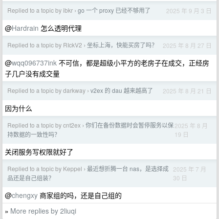
Replied to a topic by ibkr
go 一个 proxy 已经不够用了
2025 年 9 月 3 日
›
@
Hardrain
怎么透明代理
Replied to a topic by RIckV2
坐标上海，快能买房了吗？
2025 年 8 月 27 日
›
@
wqq096737ink
不可信，都是超级小平方的老房子在成交，正经房
子几户没有成交量
Replied to a topic by darkway
v2ex 的 dau 越来越高了
2025 年 8 月 21 日
›
因为什么
Replied to a topic by cnt2ex
你们在备份数据时会暂停服务以保
2025 年 8 月
›
19 日
持数据的一致性吗？
关闭服务写权限就好了
Replied to a topic by Keppel
最近想折腾一台 nas，是选择成
2025 年 7 月
›
30 日
品还是自己组装？
@
chengxy
商家组的吗，还是自己组的
More replies by 2liuqi
»