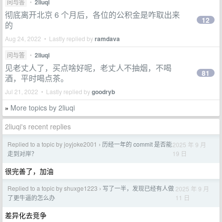
问与答
•
2liuqi
彻底离开北京 6 个月后，各位的公积金是咋取出来
12
的
Aug 24, 2022 • Lastly replied by
ramdava
问与答
•
2liuqi
见老丈人了，买点啥好呢，老丈人不抽烟，不喝
81
酒，平时喝点茶。
Jul 21, 2022 • Lastly replied by
goodryb
More topics by 2liuqi
»
2liuqi's recent replies
Replied to a topic by joyjoke2001
历经一年的 commit 是否能
2025 年 9 月
›
19 日
走到对岸？
很完善了，加油
Replied to a topic by shuxge1223
写了一半，发现已经有人做
2025 年 9 月
›
11 日
了更牛逼的怎么办
差异化去竞争