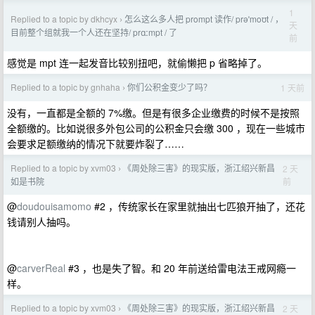
1
Replied to a topic by dkhcyx
怎么这么多人把 prompt 读作/ prəˈmoʊt / ，
›
天
目前整个组就我一个人还在坚持/ prɑːmpt / 了
前
感觉是 mpt 连一起发音比较别扭吧，就偷懒把 p 省略掉了。
Replied to a topic by gnhaha
你们公积金变少了吗？
1 天前
›
没有，一直都是全额的 7%缴。但是有很多企业缴费的时候不是按照
全额缴的。比如说很多外包公司的公积金只会缴 300 ，现在一些城市
会要求足额缴纳的情况下就要炸裂了……
Replied to a topic by xvm03
《周处除三害》的现实版，浙江绍兴新昌
2 天
›
前
如是书院
@
doudouisamomo
#2 ，传统家长在家里就抽出七匹狼开抽了，还花
钱请别人抽吗。
@
carverReal
#3 ，也是失了智。和 20 年前送给雷电法王戒网瘾一
样。
Replied to a topic by xvm03
《周处除三害》的现实版，浙江绍兴新昌
2 天
›