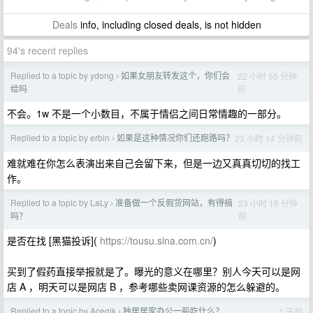
Deals
info, including closed deals, is not hidden
94's recent replies
Replied to a topic by ydong
如果女朋友转发这个，你们会
22 小时 55 分钟
›
前
给吗
不会。1w 不是一个小数目，不属于情侣之间日常情趣的一部分。
Replied to a topic by erbin
如果是这种情况你们还跑路吗？
23 小时 14 分钟前
›
难就难在你怎么表演出来自己会留下来，但是一边又真真切切的找工
作。
Replied to a topic by LaLy
准备做一个反假货网站，有得搞
23 小时 16 分钟
›
前
吗？
是否在找 [黑猫投诉](
https://tousu.sina.com.cn/
)
买到了假药直接举报就是了。曝光的意义在哪里？别人今天可以是网
店 A ，明天可以是网店 B ，参考哪些卖网课资源的怎么躲避的。
Replied to a topic by Acegik
独居居家办公一般吃什么？
1 天前
›