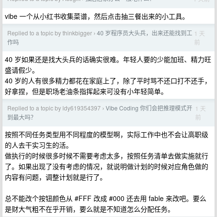
vibe 一个从小红书收集菜谱，然后点击抽三餐出来的小工具。
Replied to a topic by thinkbigger
40 岁程序员大头兵，出来还能找到工
1 天
›
前
作吗
40 岁如果还是找大头兵的话确实很难。年轻人要的少能加班、精力旺
盛请假少。
40 岁的人有很多精力都花在家庭上了，除了平时骂不还口打不还手，
好拿捏，但是职场老油条指挥起来可没有小年轻简单。
Replied to a topic by ldy619354397
Vibe Coding 你们会把推理模式开
1 天
›
前
到最大吗？
按照不同任务类型用不同程度的模型啊，实际工作中也不会让高职级
的人去干实习生的活。
做执行的时候很多时候不需要考虑太多，按照任务清单去做实施就行
了。如果出现了没有考虑的情况，就说明做计划的时候对应角色做的
内容有问题，调整计划就是行了。
总不能改个按钮颜色从 #FFF 改成 #000 还去用 fable 来改吧。要么
是财大气粗不在乎开销，要么就是不知道怎么分配任务。