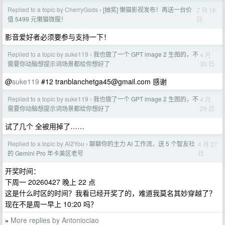
Replied to a topic by CherryGods
[抽奖] 懒猫影视发布！再送一台价
7 月 16
›
日
值 5499 元懒猫微服！
影音爱好者必须要参与支持一下！
Replied to a topic by suke119
我也做了一个 GPT image 2 生图的，不
4 月
›
30 日
需要你动脑想提示词场景都给你想好了
@
suke119
#12
tranblanchetga45@gmail.com
感谢
Replied to a topic by suke119
我也做了一个 GPT image 2 生图的，不
4 月
›
29 日
需要你动脑想提示词场景都给你想好了
试了几个 全被用掉了……
Replied to a topic by Ai2You
聊聊你的主力 AI 工作流，送 5 个智友社
4 月 27
›
日
的 Gemini Pro 年卡美区老号
开奖时间：
下周一 20260427 晚上 22 点
这是什么时区的时间？我看已经开奖了的，难道我莫名其妙穿越了？
现在不是周一早上 10:20 吗？
More replies by Antoniociao
»