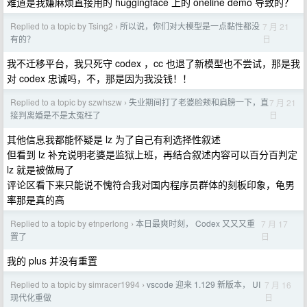
难道是我嫌麻烦直接用的 huggingface 上的 oneline demo 导致的？
Replied to a topic by Tsing2
所以说，你们对大模型是一点黏性都没
7 月 21
›
日
有的？
我不迁移平台，我只死守 codex ，cc 也退了新模型也不尝试，那是我
对 codex 忠诚吗，不，那是因为我没钱！！
Replied to a topic by szwhszw
失业期间打了老婆脸颊和肩膀一下，直
7 月 21
›
日
接判离婚是不是太冤枉了
其他信息我都能怀疑是 lz 为了自己有利选择性叙述
但看到 lz 补充说明老婆是监狱上班，再结合叙述内容可以百分百判定
lz 就是被做局了
评论区看下来只能说不愧符合我对国内程序员群体的刻板印象，龟男
率那是真的高
Replied to a topic by etnperlong
本日最爽时刻， Codex 又又又重
7 月 17
›
日
置了
我的 plus 并没有重置
Replied to a topic by simracer1994
vscode 迎来 1.129 新版本， UI
7 月 16
›
日
现代化重做