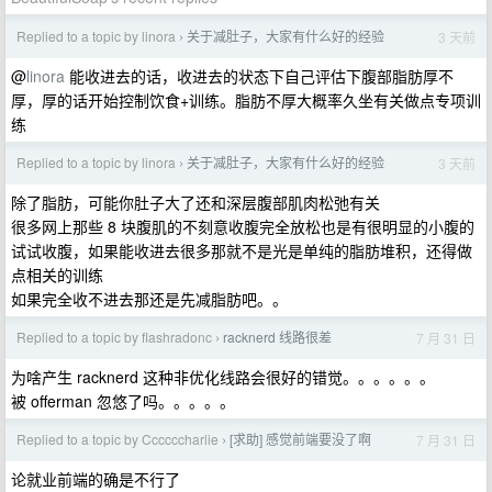
Replied to a topic by linora
关于减肚子，大家有什么好的经验
3 天前
›
@
linora
能收进去的话，收进去的状态下自己评估下腹部脂肪厚不
厚，厚的话开始控制饮食+训练。脂肪不厚大概率久坐有关做点专项训
练
Replied to a topic by linora
关于减肚子，大家有什么好的经验
3 天前
›
除了脂肪，可能你肚子大了还和深层腹部肌肉松弛有关
很多网上那些 8 块腹肌的不刻意收腹完全放松也是有很明显的小腹的
试试收腹，如果能收进去很多那就不是光是单纯的脂肪堆积，还得做
点相关的训练
如果完全收不进去那还是先减脂肪吧。。
Replied to a topic by flashradonc
racknerd 线路很差
7 月 31 日
›
为啥产生 racknerd 这种非优化线路会很好的错觉。。。。。。
被 offerman 忽悠了吗。。。。。
Replied to a topic by Ccccccharlie
[求助] 感觉前端要没了啊
7 月 31 日
›
论就业前端的确是不行了