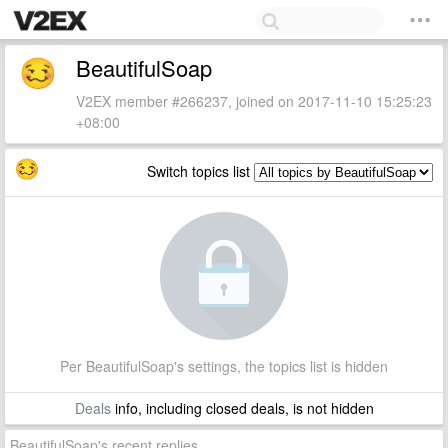
BeautifulSoap
V2EX member #266237, joined on 2017-11-10 15:25:23
+08:00
Switch topics list
Per BeautifulSoap's settings, the topics list is hidden
Deals
info, including closed deals, is not hidden
BeautifulSoap's recent replies