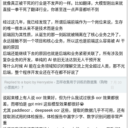
就像真正被干死的行业是不发声的一样。比如翻译，大模型刚出来就
直接一拳干死了翻译行业，你甚至连一点声音都听不到
经过这几年，我已经发现了，所谓后端前端作为一个岗位来说，生存
的唯一根本从来不是技术而是业务
前端因为其性质，从诞生的那一刻起就被隔离在了核心业务之外了，
永远接触不到一个项目和核心业务，所以这也是前端这么容易被 AI 干
崩的原因
后端还能继续下去的原因也就是后端和业务紧密关联了，所有涉及到
复杂业务的开发，单纯的 AI 依旧无法达到无人干预开发
等什么时候 AI 能在业务领域知识的理解交流上完全超过人类，那不光
后端，整个程序开发业还在不在都不好说了
Replied to a topic by Henryable
怎样收集用于训练的数据集（购物
7 月 30
›
日
小票图片）？
说起来楼上有人说 ocr 效果好，但为什么我试过很多 ocr 效果都很
差，而哪怕是 gpt mini 这些模型效果都很好😭
尤其 paddleocr 、deepseek ocr 这些，提取的数据几乎不可用，还有
提取测试用的体检报告，体检报告中漏字少字、数字识别问题非常严
重