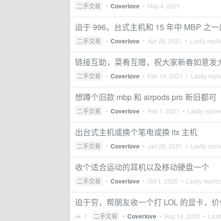
二手交易
•
Coverlove
•
May 4, 2021
迫于 996，台式主机和 15 年中 MBP 
二手交易
•
Coverlove
•
Apr 28, 2021
• Lastly repl
链接互助，菜肴互赠，祝大家新春如意发
二手交易
•
Coverlove
•
Feb 14, 2021
• Lastly repl
想蹲个旧款 mbp 和 airpods pro 新旧都可
二手交易
•
Coverlove
•
Feb 1, 2021
• Lastly repli
出台式主机或换个笔电或换 itx 主机
二手交易
•
Coverlove
•
Jan 26, 2021
• Lastly repl
收个适合运动的耳机以及移动硬盘一个
二手交易
•
Coverlove
•
Oct 1, 2020
• Lastly replie
迫于穷，帮朋友收一个打 LOL 的显卡，
1
二手交易
•
Coverlove
•
Aug 14, 2020
• Lastl