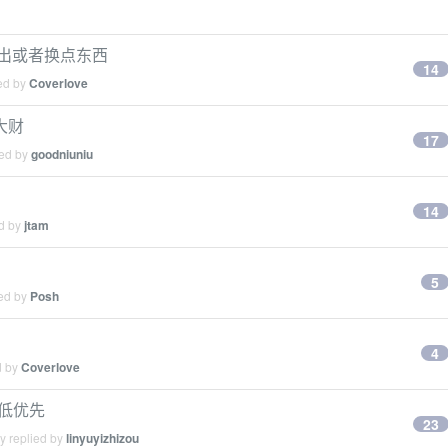
之一出或者换点东西
14
ied by
Coverlove
大财
17
ied by
goodniuniu
14
ed by
jtam
5
ied by
Posh
4
d by
Coverlove
价低优先
23
y replied by
linyuyizhizou