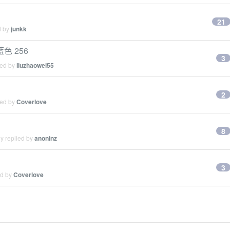
21
d by
junkk
蓝色 256
3
ied by
liuzhaowei55
2
ied by
Coverlove
8
y replied by
anoninz
3
ed by
Coverlove