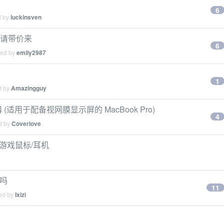
6
d by
luckinsven
，请带价来
6
ied by
emily2987
1
d by
Amazingguy
适配器 (适用于配备视网膜显示屏的 MacBook Pro)
4
ed by
Coverlove
收游戏鼠标/耳机
 吗
11
ied by
Ixizi