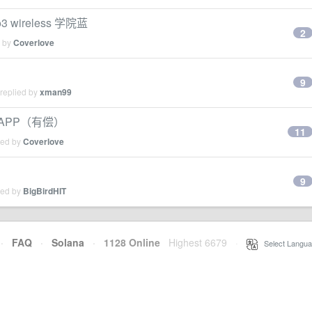
3 wireless 学院蓝
2
d by
Coverlove
9
 replied by
xman99
APP（有偿）
11
ied by
Coverlove
9
ied by
BigBirdHIT
·
FAQ
·
Solana
·
1128 Online
Highest 6679
·
Select Langua