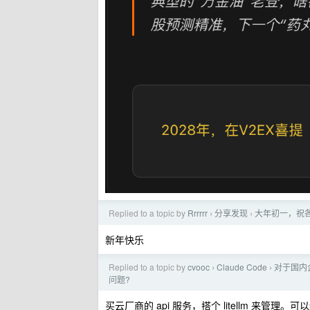
Replied to a topic by
Rrrrrr
分享发现
大年初一，祝
›
›
新年快乐
Replied to a topic by
cvooc
Claude Code
对于国内企
›
›
问题?
买云厂商的 api 服务，搭个 litellm 来管理。