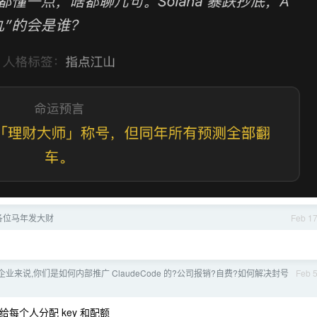
各位马年发大财
Feb 1
业来说,你们是如何内部推广 ClaudeCode 的?公司报销?自费?如何解决封号
Feb 
可以给每个人分配 key 和配额