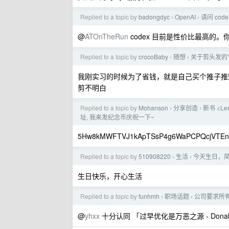
Replied to a topic by
badongdyc
OpenAI
请问 cod
›
›
@
ATOnTheRun
codex 目前是性价比最高的。你
Replied to a topic by
crocoBaby
随想
关于剪头发的"
›
›
我刚实习的时候为了省钱，就是自己买个推子推
剪不明白
Replied to a topic by
Mohanson
分享创造
新书 <Le
›
›
址, 我来发纪念币庆祝一下~
5Hw8kMWFTVJ1kApTSsP4g6WaPCPQcjVTE
Replied to a topic by
510908220
生活
今天生日，
›
›
生日快乐，开心生活
Replied to a topic by
funhmh
职场话题
公司要求所有
›
›
@
yhxx
十分认同 「过早优化是万恶之源 - Donald 