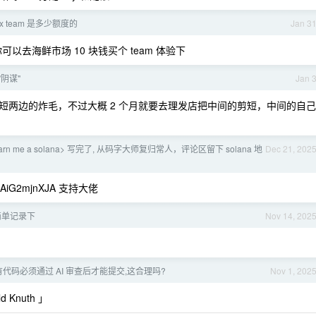
ex team 是多少额度的
Jan 3
可以去海鲜市场 10 块钱买个 team 体验下
阴谋"
Jan 
短两边的炸毛，不过大概 2 个月就要去理发店把中间的剪短，中间的自己
arn me a solana> 写完了, 从码字大师复归常人，评论区留下 solana 地
Dec 21, 202
nAiG2mjnXJA 支持大佬
简单记录下
Nov 14, 202
代码必须通过 AI 审查后才能提交,这合理吗?
Nov 1, 202
Knuth 」