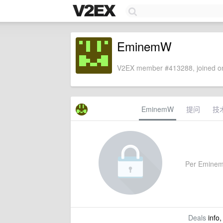
EminemW
V2EX member #413288, joined on
EminemW
提问
技
Per EminemW'
Deals
info,