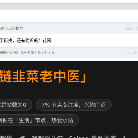
租房区域求推荐
May 1
学街找，还有附近的红花园
的<V2EX 用户画像分析>小工具
Mar 2