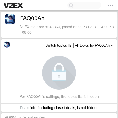
FAQ00Ah
V2EX member #646360, joined on 2023-08-31 14:20:53
+08:00
Switch topics list
Per FAQ00Ah's settings, the topics list is hidden
Deals
info, including closed deals, is not hidden
FAQ00Ah's recent replies