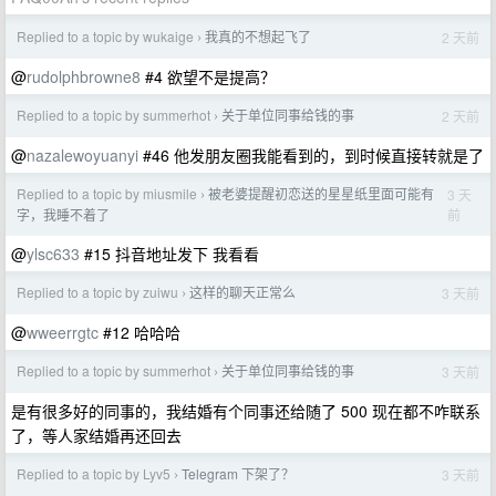
Replied to a topic by wukaige
我真的不想起飞了
2 天前
›
@
rudolphbrowne8
#4 欲望不是提高？
Replied to a topic by summerhot
关于单位同事给钱的事
2 天前
›
@
nazalewoyuanyi
#46 他发朋友圈我能看到的，到时候直接转就是了
Replied to a topic by miusmile
被老婆提醒初恋送的星星纸里面可能有
3 天
›
前
字，我睡不着了
@
ylsc633
#15 抖音地址发下 我看看
Replied to a topic by zuiwu
这样的聊天正常么
3 天前
›
@
wweerrgtc
#12 哈哈哈
Replied to a topic by summerhot
关于单位同事给钱的事
3 天前
›
是有很多好的同事的，我结婚有个同事还给随了 500 现在都不咋联系
了，等人家结婚再还回去
Replied to a topic by Lyv5
Telegram 下架了？
3 天前
›