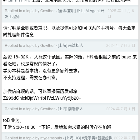
Replied to a topic by Gowther
[全职/兼职] 招 LLM Agent 开
2025 年 11 月 6
›
日
发工程师
请写明是全职或者兼职，以及提供可添加/可联系的手机号，每天会定
时处理邮件信息
Replied to a topic by Gowther
[上海] 前端招人
2024 年 7 月 2 日
›
薪资 18~32K ，大概这个范围。实际的话，HR 会根据之前的 base 来
看涨幅，也是常规的情况了。
学历本科是基本线，没有更多额外要求。
不支持远程，需要在办公室。
加微信麻烦的话，可以直接简历发邮箱
Z293dGhlckBjdW11bHVzLWluYy5jb20=
Replied to a topic by Gowther
[上海] 前端招人
2024 年 7 月 1 日
›
toB 业务。
正常 9:30~18:30 上下班，发版和需求紧的时候存在加班
Replied to a topic by mygemsouls
[上海 HC] #元宇宙#智能虚拟
2022 年 7 月
›