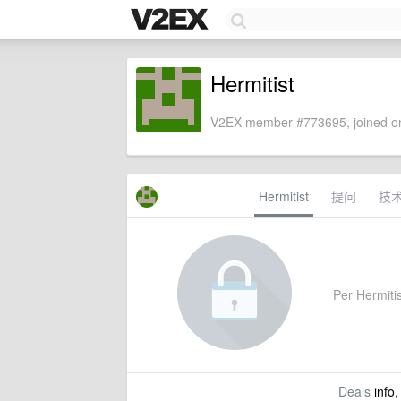
Hermitist
V2EX member #773695, joined on
Hermitist
提问
技
Per Hermitist
Deals
info,