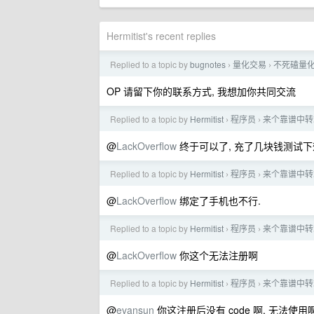
Hermitist's recent replies
Replied to a topic by
bugnotes
量化交易
不死磕量化
›
›
OP 请留下你的联系方式, 我想加你共同交流
Replied to a topic by
Hermitist
程序员
来个靠谱中转站, 
›
›
@
LackOverflow
终于可以了, 充了几块钱测试下
Replied to a topic by
Hermitist
程序员
来个靠谱中转站, 
›
›
@
LackOverflow
绑定了手机也不行.
Replied to a topic by
Hermitist
程序员
来个靠谱中转站, 
›
›
@
LackOverflow
你这个无法注册啊
Replied to a topic by
Hermitist
程序员
来个靠谱中转站, 
›
›
@
evansun
你这注册后没有 code 啊, 无法使用