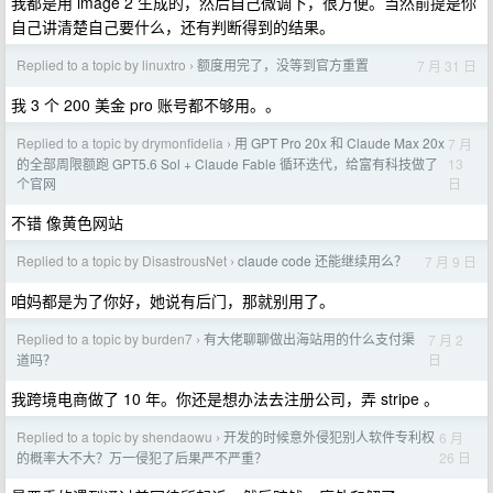
我都是用 image 2 生成的，然后自己微调下，很方便。当然前提是你
自己讲清楚自己要什么，还有判断得到的结果。
Replied to a topic by linuxtro
额度用完了，没等到官方重置
7 月 31 日
›
我 3 个 200 美金 pro 账号都不够用。。
Replied to a topic by drymonfidelia
用 GPT Pro 20x 和 Claude Max 20x
7 月
›
13
的全部周限额跑 GPT5.6 Sol + Claude Fable 循环迭代，给富有科技做了
日
个官网
不错 像黄色网站
Replied to a topic by DisastrousNet
claude code 还能继续用么？
7 月 9 日
›
咱妈都是为了你好，她说有后门，那就别用了。
Replied to a topic by burden7
有大佬聊聊做出海站用的什么支付渠
7 月 2
›
日
道吗？
我跨境电商做了 10 年。你还是想办法去注册公司，弄 stripe 。
Replied to a topic by shendaowu
开发的时候意外侵犯别人软件专利权
6 月
›
26 日
的概率大不大？万一侵犯了后果严不严重？