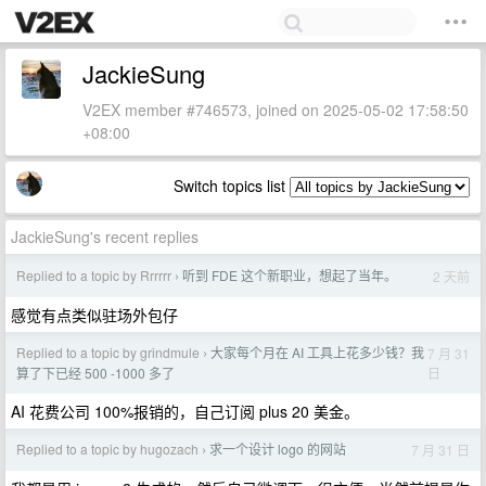
JackieSung
V2EX member #746573, joined on 2025-05-02 17:58:50
+08:00
Switch topics list
JackieSung's recent replies
Replied to a topic by Rrrrrr
听到 FDE 这个新职业，想起了当年。
2 天前
›
感觉有点类似驻场外包仔
Replied to a topic by grindmule
大家每个月在 AI 工具上花多少钱？我
7 月 31
›
日
算了下已经 500 -1000 多了
AI 花费公司 100%报销的，自己订阅 plus 20 美金。
Replied to a topic by hugozach
求一个设计 logo 的网站
7 月 31 日
›