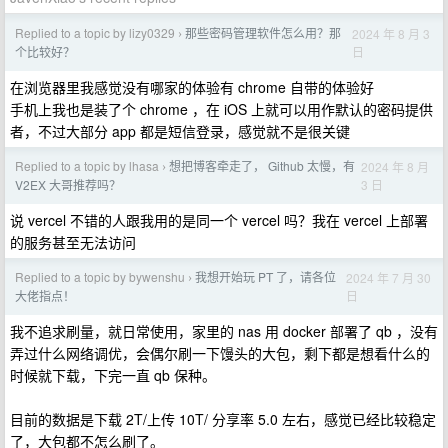
Replied to a topic by lizy0329
那些密码管理软件怎么用？那
2024 年 8 月 3
›
日
个比较好？
在浏览器里我感觉没有哪家的体验有 chrome 自带的体验好
手机上我也是装了个 chrome ，在 iOS 上就可以用作默认的密码提供
者，不过大部分 app 都是短信登录，感觉就不是很关键
Replied to a topic by lhasa
想把博客牵走了， Github 太慢，有
2024 年 8 月
›
3 日
V2EX 大哥推荐吗？
说 vercel 不错的人跟我用的是同一个 vercel 吗？我在 vercel 上部署
的服务甚至无法访问
Replied to a topic by bywenshu
我想开始玩 PT 了，请各位
2024 年 7 月 30
›
日
大佬指点！
我不追求刷量，就日常使用，家里的 nas 用 docker 部署了 qb ，没有
弄过什么网络调优，会偶尔刷一下馒头的大包，剩下都是想看什么的
时候就下载，下完一直 qb 保种。
目前的数据是下载 2T/上传 10T/ 分享率 5.0 左右，感觉已经比较稳定
了，大包都不怎么刷了。