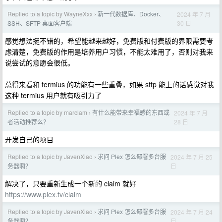
Replied to a topic by WayneXxx
新一代数据库、Docker、
2024 年 7 月
›
30 日
SSH、SFTP 桌面客户端
感觉想法挺不错的，希望能越来越好，免费版和付费版的界限需要考
虑清楚，免费版的作用是培养用户习惯，不能太难用了，否则对我来
说尝试的意愿会很低。
总得来看和 termius 的功能有一些重叠，如果 sftp 能上的话感觉对我
这种 termius 用户就有吸引力了
Replied to a topic by marclam
有什么能带来幸福感的东西或
2024 年 7 月
›
28 日
者活动推荐么？
开发自己的项目
Replied to a topic by JavenXiao
求问 Plex 怎么部署多台服
2024 年 7 月 25
›
日
务器啊？
解决了，只要重新生成一个新的 claim 就好
https://www.plex.tv/claim
Replied to a topic by JavenXiao
求问 Plex 怎么部署多台服
2024 年 7 月 24
›
日
务器啊？