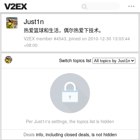
Just1n
热爱篮球和生活，偶尔热爱下技术。
V2EX member #4543, joined on 2010-12-30 13:03:44
+08:00
Switch topics list
Per Just1n's settings, the topics list is hidden
Deals
info, including closed deals, is not hidden