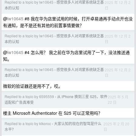
Replied to a topic by lw10645
感觉很多人对鸿蒙系统缺乏基
2025 年 12 月 2
›
日
本的认知
@
lw10645
#8 我在华为店里试用的时候，打开卓易通再手动点开也没
有通知，是不是还有其他的前置事情要做？
Replied to a topic by lw10645
感觉很多人对鸿蒙系统缺乏基
2025 年 12 月 2
›
日
本的认知
@
lw10645
#4 怎么用？ 我之前在华为店里试用了一下，没法推送通
知。
Replied to a topic by lw10645
感觉很多人对鸿蒙系统缺乏基
2025 年 12 月 2
›
日
本的认知
微软的验证器还是用不了，哎。
Replied to a topic by 6595559
从 iPhone 换到三星 S25，软件
2025 年 5 月
›
22 日
适配和广告真难受
楼主 Microsoft Authenticator 在 S25 可以正常用吗？
Replied to a topic by kikoroc
大家认知的现在的智驾是什么
2025 年 2 月 20
›
日
水平？