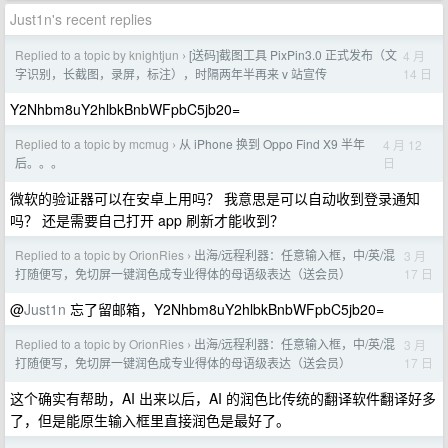
Just1n's recent replies
Replied to a topic by knightjun
[送码]截图工具 PixPin3.0 正式发布（文
4 月
›
14 日
字识别，长截图，录屏，标注），时隔两年半再来 v 站宣传
Y2Nhbm8uY2hlbkBnbWFpbC5jb20=
Replied to a topic by mcmug
从 iPhone 换到 Oppo Find X9 半年
4 月 12
›
日
后。。。
微软的验证器可以在安卓上用吗？ 我意思是可以自动收到登录通知
吗？ 还是需要自己打开 app 刷新才能收到？
Replied to a topic by OrionRies
出海/远程利器：任意输入框，中/英/混
3 月
›
17 日
打随便写，免切屏一键润色成专业得体的母语级表达（送会员）
@
Just1n
忘了留邮箱，Y2Nhbm8uY2hlbkBnbWFpbC5jb20=
Replied to a topic by OrionRies
出海/远程利器：任意输入框，中/英/混
3 月
›
17 日
打随便写，免切屏一键润色成专业得体的母语级表达（送会员）
这个确实有帮助，AI 出来以后，AI 的润色比传统的翻译软件翻译好多
了，但是能原生输入框里直接润色是最好了。